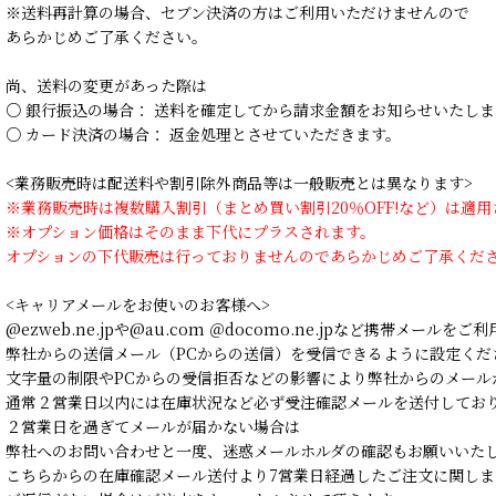
※送料再計算の場合、セブン決済の方はご利用いただけませんので
あらかじめご了承ください。
尚、送料の変更があった際は
○ 銀行振込の場合： 送料を確定してから請求金額をお知らせいたしま
○ カード決済の場合： 返金処理とさせていただきます。
<業務販売時は配送料や割引除外商品等は一般販売とは異なります>
※業務販売時は複数購入割引（まとめ買い割引20％OFF!など）は適
※オプション価格はそのまま下代にプラスされます。
オプションの下代販売は行っておりませんのであらかじめご了承くだ
<キャリアメールをお使いのお客様へ>
@ezweb.ne.jpや@au.com ＠docomo.ne.jpなど携帯メールを
弊社からの送信メール（PCからの送信）を受信できるように設定くだ
文字量の制限やPCからの受信拒否などの影響により弊社からのメール
通常２営業日以内には在庫状況など必ず受注確認メールを送付してお
２営業日を過ぎてメールが届かない場合は
弊社へのお問い合わせと一度、迷惑メールホルダの確認もお願いいた
こちらからの在庫確認メール送付より7営業日経過したご注文に関しま