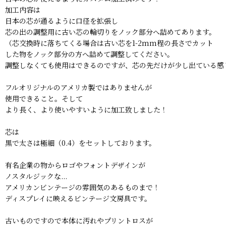
加工内容は
日本の芯が通るように口径を拡張し
芯の出の調整用に古い芯の輪切りをノック部分へ詰めてあります。
（芯交換時に落ちてくる場合は古い芯を1-2mm程の長さでカット
した物をノック部分の方へ詰めて調整してください。
調整しなくても使用はできるのですが、芯の先だけが少し出ている感
フルオリジナルのアメリカ製ではありませんが
使用できること。そして
より長く、より使いやすいように加工致しました！
芯は
黒で太さは極細（0.4）をセットしております。
有名企業の物からロゴやフォントデザインが
ノスタルジックな...
アメリカンビンテージの雰囲気のあるものまで！
ディスプレイに映えるビンテージ文房具です。
古いものですので本体に汚れやプリントロスが