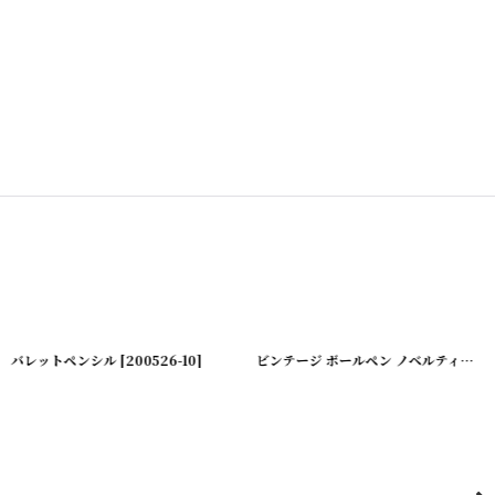
バレットペンシル
[
200526-10
]
ビンテージ ボールペン ノベルティー/アドバタイジング