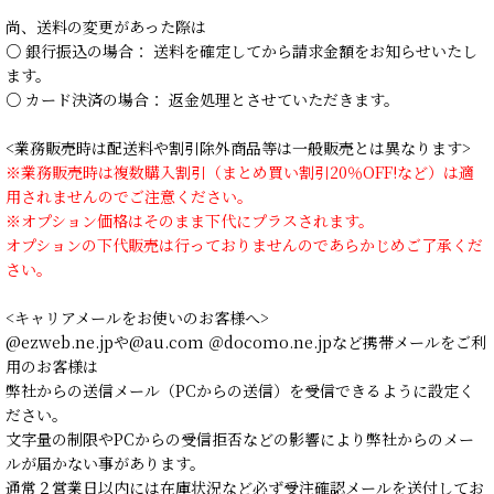
尚、送料の変更があった際は
○ 銀行振込の場合： 送料を確定してから請求金額をお知らせいたし
ます。
○ カード決済の場合： 返金処理とさせていただきます。
<業務販売時は配送料や割引除外商品等は一般販売とは異なります>
※業務販売時は複数購入割引（まとめ買い割引20％OFF!など）は適
用されませんのでご注意ください。
※オプション価格はそのまま下代にプラスされます。
オプションの下代販売は行っておりませんのであらかじめご了承くだ
さい。
<キャリアメールをお使いのお客様へ>
@ezweb.ne.jpや@au.com ＠docomo.ne.jpなど携帯メールをご利
用のお客様は
弊社からの送信メール（PCからの送信）を受信できるように設定く
ださい。
文字量の制限やPCからの受信拒否などの影響により弊社からのメー
ルが届かない事があります。
通常２営業日以内には在庫状況など必ず受注確認メールを送付してお