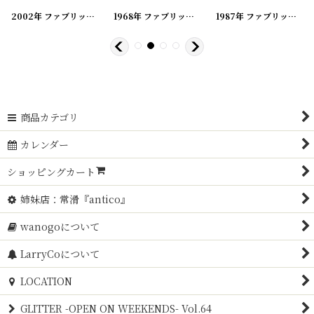
[
20200419-88
2002年 ファブリックカレンダー
]
[
20200419-164
1968年 ファブリックカレンダー
]
[
20200419-17
1987年 ファブリックカレンダー
]
商品カテゴリ
カレンダー
ショッピングカート
姉妹店：常滑『antico』
wanogoについて
LarryCoについて
LOCATION
GLITTER -OPEN ON WEEKENDS- Vol.64