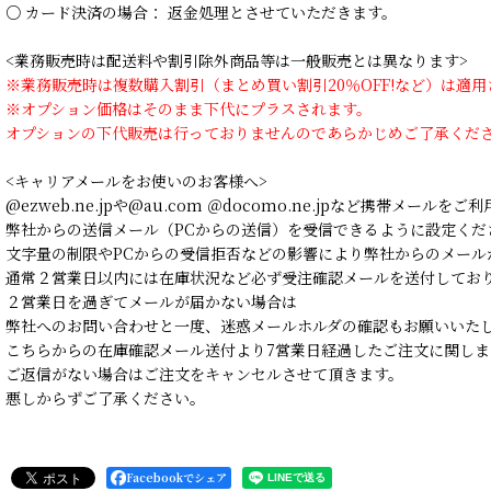
○ カード決済の場合： 返金処理とさせていただきます。
<業務販売時は配送料や割引除外商品等は一般販売とは異なります>
※業務販売時は複数購入割引（まとめ買い割引20％OFF!など）は適
※オプション価格はそのまま下代にプラスされます。
オプションの下代販売は行っておりませんのであらかじめご了承くだ
<キャリアメールをお使いのお客様へ>
@ezweb.ne.jpや@au.com ＠docomo.ne.jpなど携帯メールを
弊社からの送信メール（PCからの送信）を受信できるように設定くだ
文字量の制限やPCからの受信拒否などの影響により弊社からのメール
通常２営業日以内には在庫状況など必ず受注確認メールを送付してお
２営業日を過ぎてメールが届かない場合は
弊社へのお問い合わせと一度、迷惑メールホルダの確認もお願いいた
こちらからの在庫確認メール送付より7営業日経過したご注文に関しま
ご返信がない場合はご注文をキャンセルさせて頂きます。
悪しからずご了承ください。
Facebookでシェア