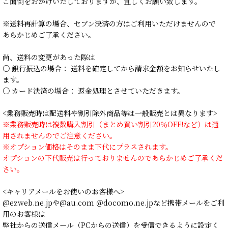
ご面倒をおかけいたしておりますが、宜しくお願い致します。
※送料再計算の場合、セブン決済の方はご利用いただけませんので
あらかじめご了承ください。
尚、送料の変更があった際は
○ 銀行振込の場合： 送料を確定してから請求金額をお知らせいたし
ます。
○ カード決済の場合： 返金処理とさせていただきます。
<業務販売時は配送料や割引除外商品等は一般販売とは異なります>
※業務販売時は複数購入割引（まとめ買い割引20％OFF!など）は適
用されませんのでご注意ください。
※オプション価格はそのまま下代にプラスされます。
オプションの下代販売は行っておりませんのであらかじめご了承くだ
さい。
<キャリアメールをお使いのお客様へ>
@ezweb.ne.jpや@au.com ＠docomo.ne.jpなど携帯メールをご利
用のお客様は
弊社からの送信メール（PCからの送信）を受信できるように設定く