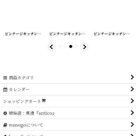
0-2
]
[
210910-9
ビンテージキッチンクロス/リメイクパンツ
]
[
210910-8
ビンテージキッチンクロス/リメイクパンツ
]
[
220228
ビンテージキッチンクロス/リメイクパンツ
商品カテゴリ
カレンダー
ショッピングカート
姉妹店：常滑『antico』
wanogoについて