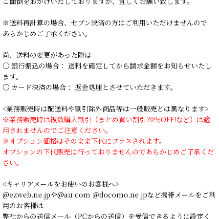
ご面倒をおかけいたしておりますが、宜しくお願い致します。
※送料再計算の場合、セブン決済の方はご利用いただけませんので
あらかじめご了承ください。
尚、送料の変更があった際は
○ 銀行振込の場合： 送料を確定してから請求金額をお知らせいたし
ます。
○ カード決済の場合： 返金処理とさせていただきます。
<業務販売時は配送料や割引除外商品等は一般販売とは異なります>
※業務販売時は複数購入割引（まとめ買い割引20％OFF!など）は適
用されませんのでご注意ください。
※オプション価格はそのまま下代にプラスされます。
オプションの下代販売は行っておりませんのであらかじめご了承くだ
さい。
<キャリアメールをお使いのお客様へ>
@ezweb.ne.jpや@au.com ＠docomo.ne.jpなど携帯メールをご利
用のお客様は
弊社からの送信メール（PCからの送信）を受信できるように設定く