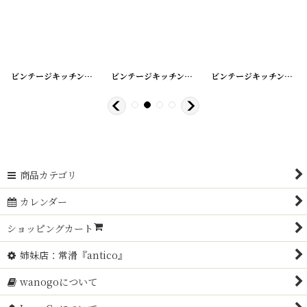
0-9
]
[
210910-8
ビンテージキッチンクロス/リメイクパンツ
]
[
220228-2
ビンテージキッチンクロス/リメイクパンツ
]
[
220228
ビンテージキッチンクロス/リメイクパンツ
商品カテゴリ
カレンダー
ショッピングカート
姉妹店：常滑『antico』
wanogoについて