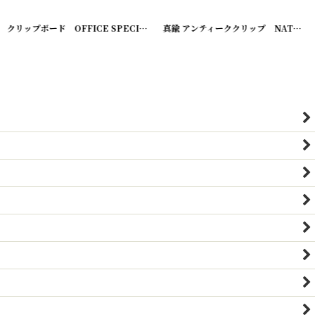
クリップボード OFFICE SPECIALTY MFG.CO. ROCHESTER,N.Y. SHANNON'S PAT.JULY,29,79
[
220714-1
真鍮 アンティーククリップ NATIONAL SELLING CO. ALLENTOWN,PA.
]