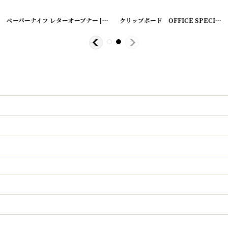
ペーパーナイフ レターオープナー
[
19301-01
]
クリップボード OFFICE SPECIALTY MFG.CO. ROCHESTER,N.Y. SHANNON'S PAT.JULY,29,79