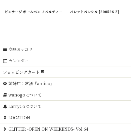
[
210731-3
]
ビンテージ ボールペン ノベルティー/アドバタイジング
バレットペンシル
[
210729-3
[
200526-2
]
]
商品カテゴリ
カレンダー
ショッピングカート
姉妹店：常滑『antico』
wanogoについて
LarryCoについて
LOCATION
GLITTER -OPEN ON WEEKENDS- Vol.64