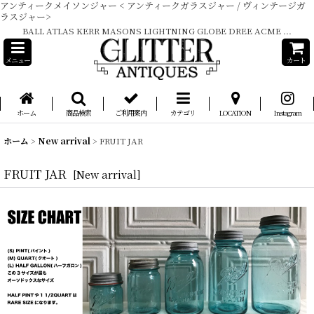
アンティークメイソンジャー < アンティークガラスジャー / ヴィンテージガ
ラスジャー>
BALL ATLAS KERR MASONS LIGHTNING GLOBE DREE ACME ...
メニュー
カート
ホーム
商品検索
ご利用案内
カテゴリ
LOCATION
Instagram
ホーム
>
New arrival
>
FRUIT JAR
FRUIT JAR
[
New arrival
]