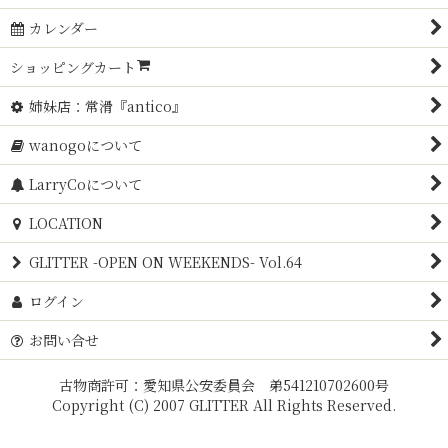
BALL
並び順
:
カレンダー
ATLAS
ショッピングカート
絞り込む
MASON
姉妹店：常滑『antico』
OTHER
wanogoについて
LarryCoについて
LOCATION
GLITTER -OPEN ON WEEKENDS- Vol.64
ログイン
お問い合せ
古物商許可：愛知県公安委員会 弟541210702600号
Copyright (C) 2007 GLITTER All Rights Reserved.
Powered by
おちゃのこネット
ネットショップ作成サービス