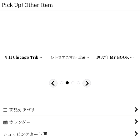
Pick Up! Other Item
[
20200328-4
9.11 Chicago Tribune SPECIAL EXTRA 号外新聞 同時多発テロ
]
レトロアニマル The LITTLE OWL... 絵本
[
[
22020
22062
1937年 MY BOOK HOUSE 3 イラストBOOK
50
～2,750
円
円
商品カテゴリ
カレンダー
ショッピングカート