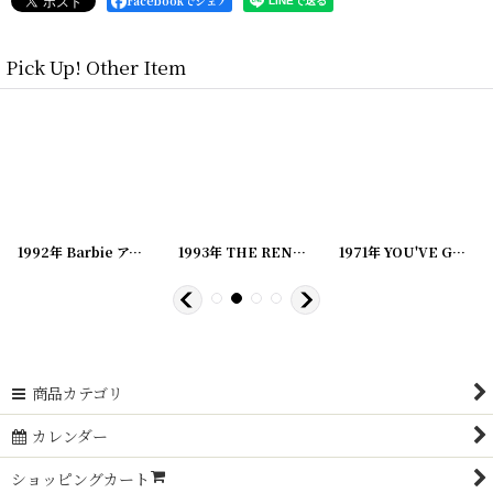
Facebookでシェア
Pick Up! Other Item
0240311-08
[
]
20240311-03
1992年 Barbie アメコミ ビンテージコミック
]
[
20240311-07
1993年 THE REN&STIMPY SHOW IN SPACE.. アメコミ ビンテージコミック
[
20240311-06
]
]
1971年 YOU'VE GOT TO BE YOU, SNOOPY PEANUTS スヌーピー ビンテージコミック
商品カテゴリ
カレンダー
ショッピングカート