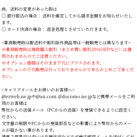
尚、送料の変更があった際は
○ 銀行振込の場合： 送料を確定してから請求金額をお知らせいたし
ます。
○ カード決済の場合： 返金処理とさせていただきます。
<業務販売時は配送料や割引除外商品等は一般販売とは異なります>
※業務販売時は複数購入割引（まとめ買い割引20％OFF!など）は適
用されませんのでご注意ください。
※オプション価格はそのまま下代にプラスされます。
オプションの下代販売は行っておりませんのであらかじめご了承くだ
さい。
<キャリアメールをお使いのお客様へ>
@ezweb.ne.jpや@au.com ＠docomo.ne.jpなど携帯メールをご利
用のお客様は
弊社からの送信メール（PCからの送信）を受信できるように設定く
ださい。
文字量の制限やPCからの受信拒否などの影響により弊社からのメー
ルが届かない事があります。
通常２営業日以内には在庫状況など必ず受注確認メールを送付してお