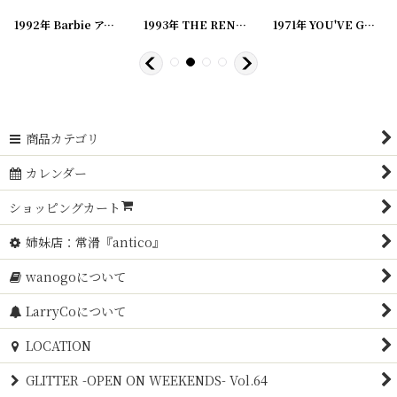
0240311-08
[
]
20240311-03
1992年 Barbie アメコミ ビンテージコミック
]
[
20240311-07
1993年 THE REN&STIMPY SHOW IN SPACE.. アメコミ ビンテージコミック
[
20240311-06
]
]
1971年 YOU'VE GOT TO BE YOU, SNOOPY PEANUTS スヌーピー ビンテージコミック
商品カテゴリ
カレンダー
ショッピングカート
姉妹店：常滑『antico』
wanogoについて
LarryCoについて
LOCATION
GLITTER -OPEN ON WEEKENDS- Vol.64