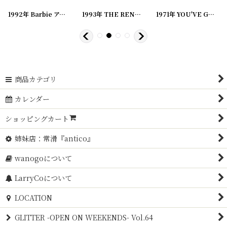
0240311-08
[
]
20240311-03
1992年 Barbie アメコミ ビンテージコミック
]
[
20240311-07
1993年 THE REN&STIMPY SHOW IN SPACE.. アメコミ ビンテージコミック
[
20240311-06
]
]
1971年 YOU'VE GOT TO BE YOU, SNOOPY PEANUTS スヌーピー ビンテージコミック
商品カテゴリ
カレンダー
ショッピングカート
姉妹店：常滑『antico』
wanogoについて
LarryCoについて
LOCATION
GLITTER -OPEN ON WEEKENDS- Vol.64