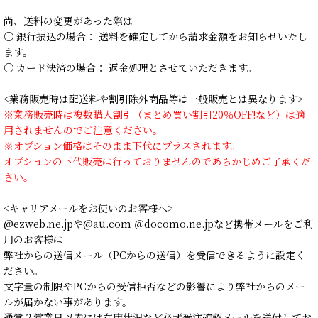
尚、送料の変更があった際は
○ 銀行振込の場合： 送料を確定してから請求金額をお知らせいたし
ます。
○ カード決済の場合： 返金処理とさせていただきます。
<業務販売時は配送料や割引除外商品等は一般販売とは異なります>
※業務販売時は複数購入割引（まとめ買い割引20％OFF!など）は適
用されませんのでご注意ください。
※オプション価格はそのまま下代にプラスされます。
オプションの下代販売は行っておりませんのであらかじめご了承くだ
さい。
<キャリアメールをお使いのお客様へ>
@ezweb.ne.jpや@au.com ＠docomo.ne.jpなど携帯メールをご利
用のお客様は
弊社からの送信メール（PCからの送信）を受信できるように設定く
ださい。
文字量の制限やPCからの受信拒否などの影響により弊社からのメー
ルが届かない事があります。
通常２営業日以内には在庫状況など必ず受注確認メールを送付してお