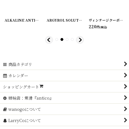
628-1
]
[
20220628-12
]
ALKALINE ANTISEPTIC ラベル2枚セット ZUMSTEG BROTHERS
ARGYROL SOLUTION ラベル3枚セット
[
220108
ヴィンテージクーポン ロールチケット＜ダブル＞ 10枚SET
[
2201
220
円
(税込)
商品カテゴリ
カレンダー
ショッピングカート
姉妹店：常滑『antico』
wanogoについて
LarryCoについて