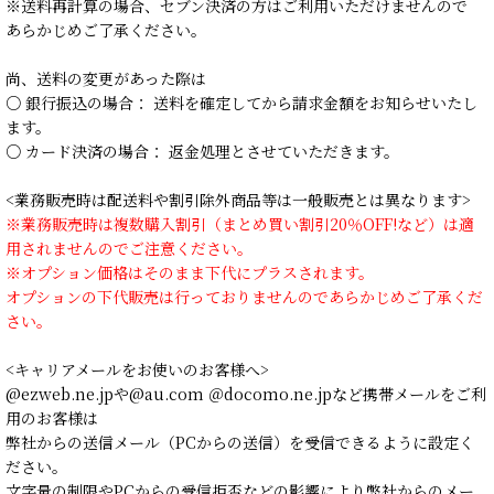
※送料再計算の場合、セブン決済の方はご利用いただけませんので
あらかじめご了承ください。
尚、送料の変更があった際は
○ 銀行振込の場合： 送料を確定してから請求金額をお知らせいたし
ます。
○ カード決済の場合： 返金処理とさせていただきます。
<業務販売時は配送料や割引除外商品等は一般販売とは異なります>
※業務販売時は複数購入割引（まとめ買い割引20％OFF!など）は適
用されませんのでご注意ください。
※オプション価格はそのまま下代にプラスされます。
オプションの下代販売は行っておりませんのであらかじめご了承くだ
さい。
<キャリアメールをお使いのお客様へ>
@ezweb.ne.jpや@au.com ＠docomo.ne.jpなど携帯メールをご利
用のお客様は
弊社からの送信メール（PCからの送信）を受信できるように設定く
ださい。
文字量の制限やPCからの受信拒否などの影響により弊社からのメー