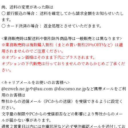
尚、送料の変更があった際は
○ 銀行振込の場合： 送料を確定してから請求金額をお知らせいたし
ます。
○ カード決済の場合： 返金処理とさせていただきます。
<業務販売時は配送料や割引除外商品等は一般販売とは異なります>
※業務販売時は複数購入割引（まとめ買い割引20％OFF!など）は適
用されませんのでご注意ください。
※オプション価格はそのまま下代にプラスされます。
オプションの下代販売は行っておりませんのであらかじめご了承くだ
さい。
<キャリアメールをお使いのお客様へ>
@ezweb.ne.jpや@au.com ＠docomo.ne.jpなど携帯メールをご利
用のお客様は
弊社からの送信メール（PCからの送信）を受信できるように設定く
ださい。
文字量の制限やPCからの受信拒否などの影響により弊社からのメー
ルが届かない事があります。
通常２営業日以内には在庫状況など必ず受注確認メールを送付してお