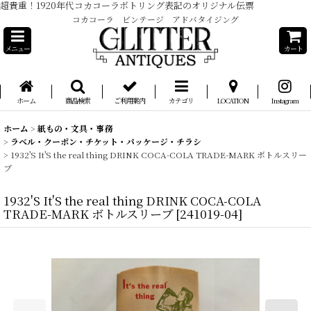
超貴重！1920年代コカコーラボトリング表記のオリジナル伝票
コカコーラ ビンテージ アドバタイジング
メニュー
カート
ホーム
商品検索
ご利用案内
カテゴリ
LOCATION
Instagram
ホーム
>
紙もの・文具・事務
>
ラベル・クーポン・チケット・パッケージ・チラシ
>
1932'S It'S the real thing DRINK COCA-COLA TRADE-MARK ボトルスリー
ブ
1932'S It'S the real thing DRINK COCA-COLA
TRADE-MARK ボトルスリーブ
[
241019-04
]