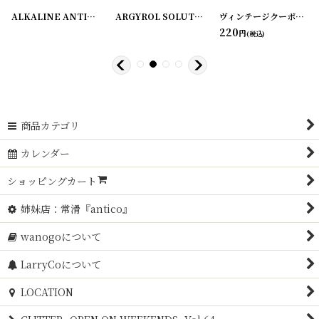
628-1
]
[
20220628-12
]
ALKALINE ANTISEPTIC ラベル2枚セット ZUMSTEG BROTHERS
ARGYROL SOLUTION ラベル3枚セット
[
220108
ヴィンテージクーポン ロールチケット＜ダブル＞ 10枚SET
[
2201
220
円
(税込)
商品カテゴリ
カレンダー
ショッピングカート
姉妹店：常滑『antico』
wanogoについて
LarryCoについて
LOCATION