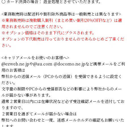
○ カード決済の場合： 返金処理とさせていただきます。
<業務販売時は配送料や割引除外商品等は一般販売とは異なります>
※業務販売時は複数購入割引（まとめ買い割引20％OFF!など）は適
用されませんのでご注意ください。
※オプション価格はそのまま下代にプラスされます。
オプションの下代販売は行っておりませんのであらかじめご了承くだ
さい。
<キャリアメールをお使いのお客様へ>
@ezweb.ne.jpや@au.com ＠docomo.ne.jpなど携帯メールをご利
用のお客様は
弊社からの送信メール（PCからの送信）を受信できるように設定く
ださい。
文字量の制限やPCからの受信拒否などの影響により弊社からのメー
ルが届かない事があります。
通常２営業日以内には在庫状況など必ず受注確認メールを送付してお
りますので、
２営業日を過ぎてメールが届かない場合は
弊社へのお問い合わせと一度、迷惑メールホルダの確認もお願いいた
します。