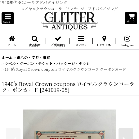
1940年代RCコーラアドバタイジング
ロイヤルクラウンコーラ ビンテージ アドバタイジング
メニュー
カート
ホーム
商品検索
ご利用案内
カテゴリ
LOCATION
Instagram
ホーム
>
紙もの・文具・事務
>
ラベル・クーポン・チケット・パッケージ・チラシ
>
1940's Royal Crown coupons ロイヤルクラウンコーラ クーポンカード
1940's Royal Crown coupons ロイヤルクラウンコーラ
クーポンカード
[
241019-05
]