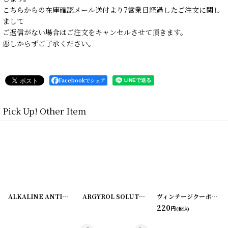
こちらからの在庫確認メール送付より7営業日経過したご注文に関し
まして
ご返信がない場合はご注文をキャンセルさせて頂きます。
悪しからずご了承ください。
Facebookでシェア
Pick Up! Other Item
628-1
]
[
20220628-12
]
ALKALINE ANTISEPTIC ラベル2枚セット ZUMSTEG BROTHERS
ARGYROL SOLUTION ラベル3枚セット
[
220108
ヴィンテージクーポン ロールチケット＜ダブル＞ 10枚SET
[
2201
220
円
(税込)