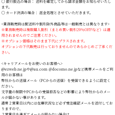
○ 銀行振込の場合： 送料を確定してから請求金額をお知らせいたし
ます。
○ カード決済の場合： 返金処理とさせていただきます。
<業務販売時は配送料や割引除外商品等は一般販売とは異なります>
※業務販売時は複数購入割引（まとめ買い割引20％OFF!など）は適
用されませんのでご注意ください。
※オプション価格はそのまま下代にプラスされます。
オプションの下代販売は行っておりませんのであらかじめご了承くだ
さい。
<キャリアメールをお使いのお客様へ>
@ezweb.ne.jpや@au.com ＠docomo.ne.jpなど携帯メールをご利
用のお客様は
弊社からの送信メール（PCからの送信）を受信できるように設定く
ださい。
文字量の制限やPCからの受信拒否などの影響により弊社からのメー
ルが届かない事があります。
通常２営業日以内には在庫状況など必ず受注確認メールを送付してお
りますので、
２営業日を過ぎてメールが届かない場合は