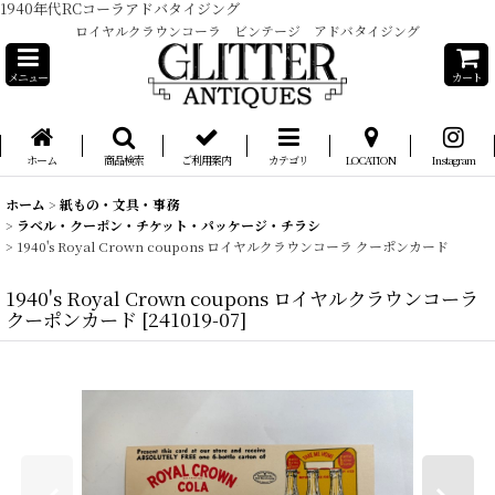
1940年代RCコーラアドバタイジング
ロイヤルクラウンコーラ ビンテージ アドバタイジング
メニュー
カート
ホーム
商品検索
ご利用案内
カテゴリ
LOCATION
Instagram
ホーム
>
紙もの・文具・事務
>
ラベル・クーポン・チケット・パッケージ・チラシ
>
1940's Royal Crown coupons ロイヤルクラウンコーラ クーポンカード
1940's Royal Crown coupons ロイヤルクラウンコーラ
クーポンカード
[
241019-07
]