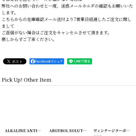
弊社へのお問い合わせと一度、迷惑メールホルダの確認もお願いいた
します。
こちらからの在庫確認メール送付より7営業日経過したご注文に関し
まして
ご返信がない場合はご注文をキャンセルさせて頂きます。
悪しからずご了承ください。
Facebookでシェア
Pick Up! Other Item
628-1
]
[
20220628-12
]
ALKALINE ANTISEPTIC ラベル2枚セット ZUMSTEG BROTHERS
ARGYROL SOLUTION ラベル3枚セット
[
220108
ヴィンテージクーポン ロールチケット＜ダブル＞ 10枚SET
[
2201