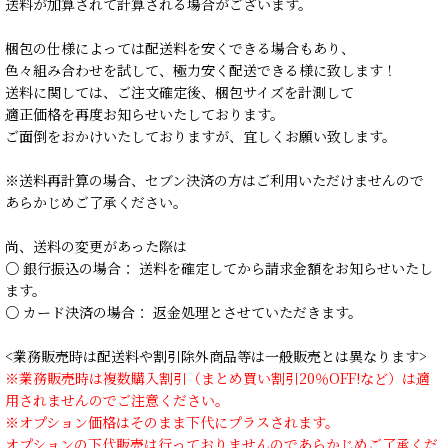
送料が加算されて計算される場合がございます。
梱包の仕様によっては配送料を安くできる場合もあり、
色々組み合わせを試して、極力安く配送できる様に致します！
送料に関しては、ご注文確定後、梱包サイズを計測して
適正価格を再度お知らせいたしております。
ご面倒をおかけいたしておりますが、宜しくお願い致します。
※送料再計算の場合、セブン決済の方はご利用いただけませんので
あらかじめご了承ください。
尚、送料の変更があった際は
○ 銀行振込の場合： 送料を確定してから請求金額をお知らせいたし
ます。
○ カード決済の場合： 返金処理とさせていただきます。
<業務販売時は配送料や割引除外商品等は一般販売とは異なります>
※業務販売時は複数購入割引（まとめ買い割引20％OFF!など）は適
用されませんのでご注意ください。
※オプション価格はそのまま下代にプラスされます。
オプションの下代販売は行っておりませんのであらかじめご了承くだ