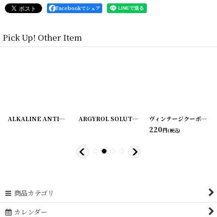
Facebookでシェア
Pick Up! Other Item
628-1
]
[
20220628-12
]
ALKALINE ANTISEPTIC ラベル2枚セット ZUMSTEG BROTHERS
ARGYROL SOLUTION ラベル3枚セット
[
220108
ヴィンテージクーポン ロールチケット＜ダブル＞ 10枚SET
[
2201
220
円
(税込)
商品カテゴリ
カレンダー