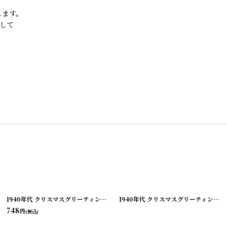
します。
して
[
210928-6
]
1940年代 クリスマスグリーティング ビンテージカード
[
210928-7
]
1940年代 クリスマスグリーティング ビンテージカード
748
円
(税込)