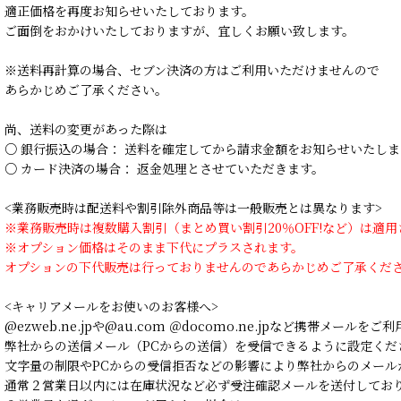
適正価格を再度お知らせいたしております。
ご面倒をおかけいたしておりますが、宜しくお願い致します。
※送料再計算の場合、セブン決済の方はご利用いただけませんので
あらかじめご了承ください。
尚、送料の変更があった際は
○ 銀行振込の場合： 送料を確定してから請求金額をお知らせいたしま
○ カード決済の場合： 返金処理とさせていただきます。
<業務販売時は配送料や割引除外商品等は一般販売とは異なります>
※業務販売時は複数購入割引（まとめ買い割引20％OFF!など）は適
※オプション価格はそのまま下代にプラスされます。
オプションの下代販売は行っておりませんのであらかじめご了承くだ
<キャリアメールをお使いのお客様へ>
@ezweb.ne.jpや@au.com ＠docomo.ne.jpなど携帯メールを
弊社からの送信メール（PCからの送信）を受信できるように設定くだ
文字量の制限やPCからの受信拒否などの影響により弊社からのメール
通常２営業日以内には在庫状況など必ず受注確認メールを送付してお