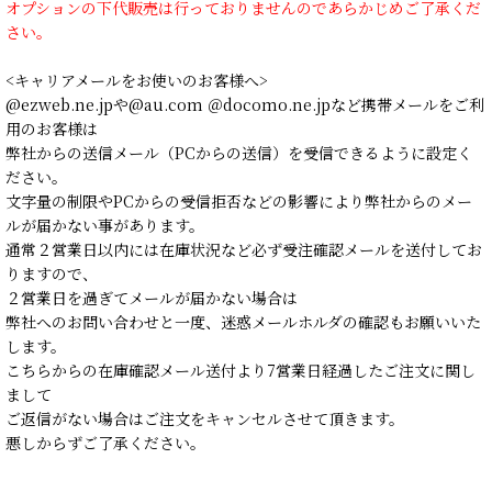
オプションの下代販売は行っておりませんのであらかじめご了承くだ
さい。
<キャリアメールをお使いのお客様へ>
@ezweb.ne.jpや@au.com ＠docomo.ne.jpなど携帯メールをご利
用のお客様は
弊社からの送信メール（PCからの送信）を受信できるように設定く
ださい。
文字量の制限やPCからの受信拒否などの影響により弊社からのメー
ルが届かない事があります。
通常２営業日以内には在庫状況など必ず受注確認メールを送付してお
りますので、
２営業日を過ぎてメールが届かない場合は
弊社へのお問い合わせと一度、迷惑メールホルダの確認もお願いいた
します。
こちらからの在庫確認メール送付より7営業日経過したご注文に関し
まして
ご返信がない場合はご注文をキャンセルさせて頂きます。
悪しからずご了承ください。