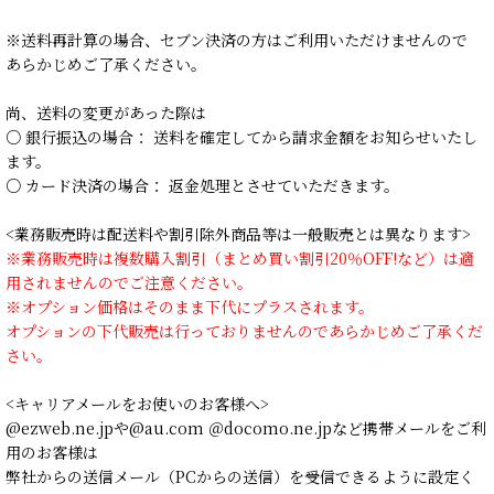
※送料再計算の場合、セブン決済の方はご利用いただけませんので
あらかじめご了承ください。
尚、送料の変更があった際は
○ 銀行振込の場合： 送料を確定してから請求金額をお知らせいたし
ます。
○ カード決済の場合： 返金処理とさせていただきます。
<業務販売時は配送料や割引除外商品等は一般販売とは異なります>
※業務販売時は複数購入割引（まとめ買い割引20％OFF!など）は適
用されませんのでご注意ください。
※オプション価格はそのまま下代にプラスされます。
オプションの下代販売は行っておりませんのであらかじめご了承くだ
さい。
<キャリアメールをお使いのお客様へ>
@ezweb.ne.jpや@au.com ＠docomo.ne.jpなど携帯メールをご利
用のお客様は
弊社からの送信メール（PCからの送信）を受信できるように設定く