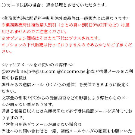
○ カード決済の場合： 返金処理とさせていただきます。
<業務販売時は配送料や割引除外商品等は一般販売とは異なります>
※業務販売時は複数購入割引（まとめ買い割引20％OFF!など）は適
用されませんのでご注意ください。
※オプション価格はそのまま下代にプラスされます。
オプションの下代販売は行っておりませんのであらかじめご了承くだ
さい。
<キャリアメールをお使いのお客様へ>
@ezweb.ne.jpや@au.com ＠docomo.ne.jpなど携帯メールをご利
用のお客様は
弊社からの送信メール（PCからの送信）を受信できるように設定く
ださい。
文字量の制限やPCからの受信拒否などの影響により弊社からのメー
ルが届かない事があります。
通常２営業日以内には在庫状況など必ず受注確認メールを送付してお
りますので、
２営業日を過ぎてメールが届かない場合は
弊社へのお問い合わせと一度、迷惑メールホルダの確認もお願いいた