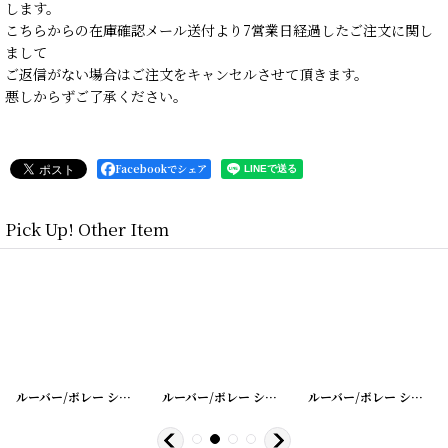
します。
こちらからの在庫確認メール送付より7営業日経過したご注文に関し
まして
ご返信がない場合はご注文をキャンセルさせて頂きます。
悪しからずご了承ください。
Facebookでシェア
Pick Up! Other Item
21
]
[
20200401-20
ルーバー/ボレー シャッター シングル
]
[
20200401-18
ルーバー/ボレー シャッター シングル
]
[
20200401-1
ルーバー/ボレー シャッター シングル