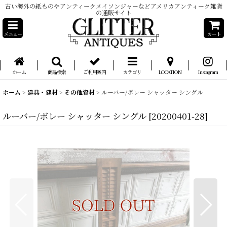
古い海外の紙ものやアンティークメイソンジャーなどアメリカアンティーク雑貨
の通販サイト
メニュー
カート
ホーム
商品検索
ご利用案内
カテゴリ
LOCATION
Instagram
ホーム
>
建具・建材
>
その他資材
>
ルーバー/ボレー シャッター シングル
ルーバー/ボレー シャッター シングル
[
20200401-28
]