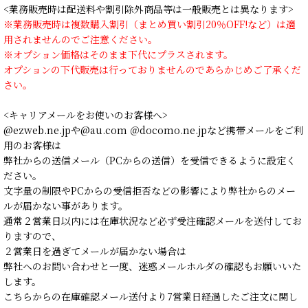
<業務販売時は配送料や割引除外商品等は一般販売とは異なります>
※業務販売時は複数購入割引（まとめ買い割引20％OFF!など）は適
用されませんのでご注意ください。
※オプション価格はそのまま下代にプラスされます。
オプションの下代販売は行っておりませんのであらかじめご了承くだ
さい。
<キャリアメールをお使いのお客様へ>
@ezweb.ne.jpや@au.com ＠docomo.ne.jpなど携帯メールをご利
用のお客様は
弊社からの送信メール（PCからの送信）を受信できるように設定く
ださい。
文字量の制限やPCからの受信拒否などの影響により弊社からのメー
ルが届かない事があります。
通常２営業日以内には在庫状況など必ず受注確認メールを送付してお
りますので、
２営業日を過ぎてメールが届かない場合は
弊社へのお問い合わせと一度、迷惑メールホルダの確認もお願いいた
します。
こちらからの在庫確認メール送付より7営業日経過したご注文に関し