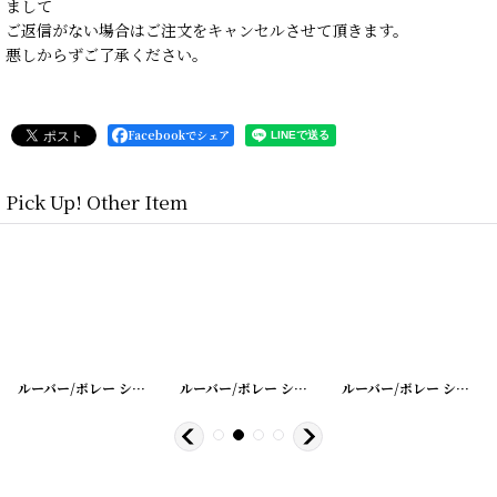
まして
ご返信がない場合はご注文をキャンセルさせて頂きます。
悪しからずご了承ください。
Facebookでシェア
Pick Up! Other Item
25
]
[
20200401-24
ルーバー/ボレー シャッター シングル
]
[
20200401-23
ルーバー/ボレー シャッター シングル
]
[
20200401-1
ルーバー/ボレー シャッター シングル