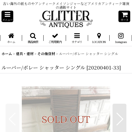
古い海外の紙ものやアンティークメイソンジャーなどアメリカアンティーク雑貨
の通販サイト
メニュー
カート
ホーム
商品検索
ご利用案内
カテゴリ
LOCATION
Instagram
ホーム
>
建具・建材
>
その他資材
>
ルーバー/ボレー シャッター シングル
ルーバー/ボレー シャッター シングル
[
20200401-33
]