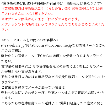
<業務販売時は配送料や割引除外商品等は一般販売とは異なります>
※業務販売時は複数購入割引（まとめ買い割引20％OFF!など）は適
用されませんのでご注意ください。
※オプション価格はそのまま下代にプラスされます。
オプションの下代販売は行っておりませんのであらかじめご了承くだ
さい。
<キャリアメールをお使いのお客様へ>
@ezweb.ne.jpや@au.com ＠docomo.ne.jpなど携帯メールをご利
用のお客様は
弊社からの送信メール（PCからの送信）を受信できるように設定く
ださい。
文字量の制限やPCからの受信拒否などの影響により弊社からのメー
ルが届かない事があります。
通常２営業日以内には在庫状況など必ず受注確認メールを送付してお
りますので、
２営業日を過ぎてメールが届かない場合は
弊社へのお問い合わせと一度、迷惑メールホルダの確認もお願いいた
します。
こちらからの在庫確認メール送付より7営業日経過したご注文に関し