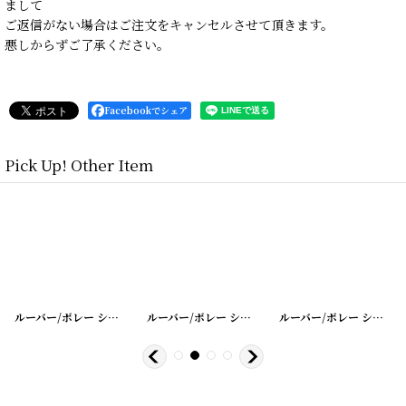
まして
ご返信がない場合はご注文をキャンセルさせて頂きます。
悪しからずご了承ください。
Facebookでシェア
Pick Up! Other Item
25
]
[
20200401-24
ルーバー/ボレー シャッター シングル
]
[
20200401-23
ルーバー/ボレー シャッター シングル
]
[
20200401-1
ルーバー/ボレー シャッター シングル