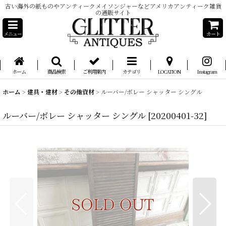
古い海外の紙ものやアンティークメイソンジャーなどアメリカアンティーク雑貨
の通販サイト
メニュー
カート
ホーム
商品検索
ご利用案内
カテゴリ
LOCATION
Instagram
ホーム
>
建具・建材
>
その他資材
>
ルーバー/ボレー シャッター シングル
ルーバー/ボレー シャッター シングル
[
20200401-32
]