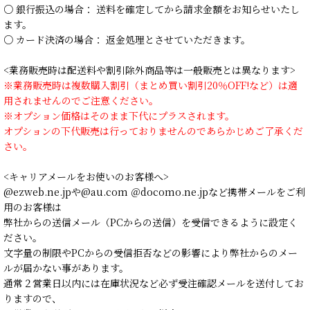
○ 銀行振込の場合： 送料を確定してから請求金額をお知らせいたし
ます。
○ カード決済の場合： 返金処理とさせていただきます。
<業務販売時は配送料や割引除外商品等は一般販売とは異なります>
※業務販売時は複数購入割引（まとめ買い割引20％OFF!など）は適
用されませんのでご注意ください。
※オプション価格はそのまま下代にプラスされます。
オプションの下代販売は行っておりませんのであらかじめご了承くだ
さい。
<キャリアメールをお使いのお客様へ>
@ezweb.ne.jpや@au.com ＠docomo.ne.jpなど携帯メールをご利
用のお客様は
弊社からの送信メール（PCからの送信）を受信できるように設定く
ださい。
文字量の制限やPCからの受信拒否などの影響により弊社からのメー
ルが届かない事があります。
通常２営業日以内には在庫状況など必ず受注確認メールを送付してお
りますので、