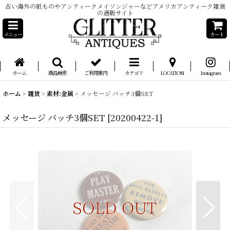
古い海外の紙ものやアンティークメイソンジャーなどアメリカアンティーク雑貨
の通販サイト
メニュー
カート
ホーム
商品検索
ご利用案内
カテゴリ
LOCATION
Instagram
ホーム
>
雑貨
>
素材:金属
>
メッセージ バッチ3個SET
メッセージ バッチ3個SET
[
20200422-1
]