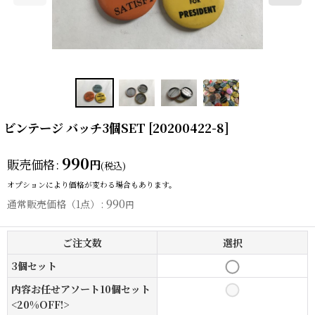
ビンテージ バッチ3個SET
[
20200422-8
]
990
販売価格
:
円
(税込)
オプションにより価格が変わる場合もあります。
990
通常販売価格（1点）
:
円
ご注文数
選択
3個セット
内容お任せアソート10個セット
<20%OFF!>