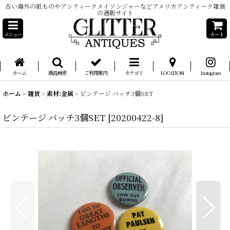
古い海外の紙ものやアンティークメイソンジャーなどアメリカアンティーク雑貨
の通販サイト
メニュー
カート
ホーム
商品検索
ご利用案内
カテゴリ
LOCATION
Instagram
ホーム
>
雑貨
>
素材:金属
>
ビンテージ バッチ3個SET
ビンテージ バッチ3個SET
[
20200422-8
]