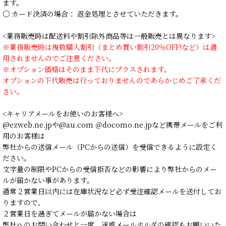
ます。
○ カード決済の場合： 返金処理とさせていただきます。
<業務販売時は配送料や割引除外商品等は一般販売とは異なります>
※業務販売時は複数購入割引（まとめ買い割引20％OFF!など）は適
用されませんのでご注意ください。
※オプション価格はそのまま下代にプラスされます。
オプションの下代販売は行っておりませんのであらかじめご了承くだ
さい。
<キャリアメールをお使いのお客様へ>
@ezweb.ne.jpや@au.com ＠docomo.ne.jpなど携帯メールをご利
用のお客様は
弊社からの送信メール（PCからの送信）を受信できるように設定く
ださい。
文字量の制限やPCからの受信拒否などの影響により弊社からのメー
ルが届かない事があります。
通常２営業日以内には在庫状況など必ず受注確認メールを送付してお
りますので、
２営業日を過ぎてメールが届かない場合は
弊社へのお問い合わせと一度、迷惑メールホルダの確認もお願いいた