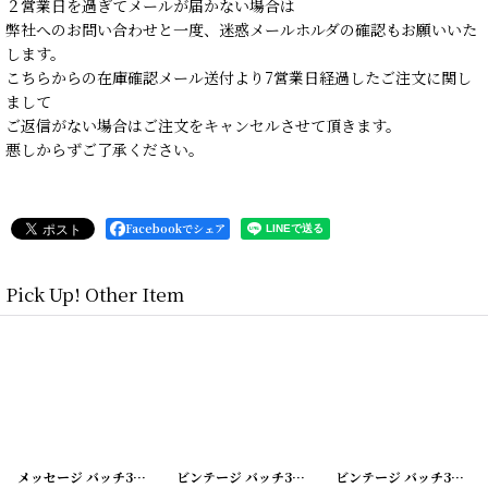
２営業日を過ぎてメールが届かない場合は
弊社へのお問い合わせと一度、迷惑メールホルダの確認もお願いいた
します。
こちらからの在庫確認メール送付より7営業日経過したご注文に関し
まして
ご返信がない場合はご注文をキャンセルさせて頂きます。
悪しからずご了承ください。
Facebookでシェア
Pick Up! Other Item
20200422-2
]
ビンテージ バッチ3個SET
[
20200422-3
]
ビンテージ バッチ3個SET
[
20200422-5
]
ビンテージ バッチ3個SET
[
2