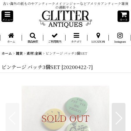
古い海外の紙ものやアンティークメイソンジャーなどアメリカアンティーク雑貨
の通販サイト
メニュー
カート
ホーム
商品検索
ご利用案内
カテゴリ
LOCATION
Instagram
ホーム
>
雑貨
>
素材:金属
>
ビンテージ バッチ3個SET
ビンテージ バッチ3個SET
[
20200422-7
]