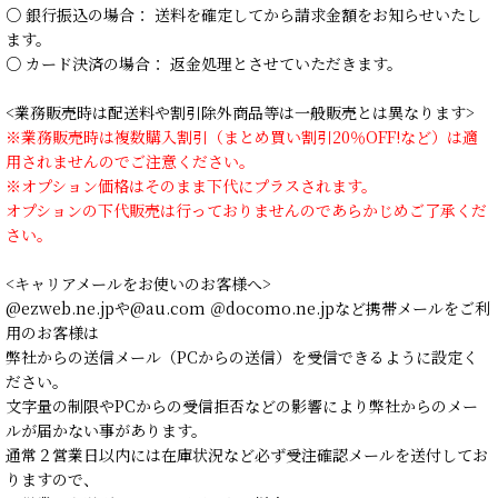
○ 銀行振込の場合： 送料を確定してから請求金額をお知らせいたし
ます。
○ カード決済の場合： 返金処理とさせていただきます。
<業務販売時は配送料や割引除外商品等は一般販売とは異なります>
※業務販売時は複数購入割引（まとめ買い割引20％OFF!など）は適
用されませんのでご注意ください。
※オプション価格はそのまま下代にプラスされます。
オプションの下代販売は行っておりませんのであらかじめご了承くだ
さい。
<キャリアメールをお使いのお客様へ>
@ezweb.ne.jpや@au.com ＠docomo.ne.jpなど携帯メールをご利
用のお客様は
弊社からの送信メール（PCからの送信）を受信できるように設定く
ださい。
文字量の制限やPCからの受信拒否などの影響により弊社からのメー
ルが届かない事があります。
通常２営業日以内には在庫状況など必ず受注確認メールを送付してお
りますので、