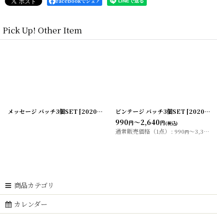
Facebookでシェア
Pick Up! Other Item
ビンテージ バッチ3個SET
]
[
20200422-8
ビンテージ バッチ3個SET
]
[
20200422-7
990
～2,640
円
円
(税込)
通常販売価格（1点）
:
990
～3,300
円
円
商品カテゴリ
カレンダー