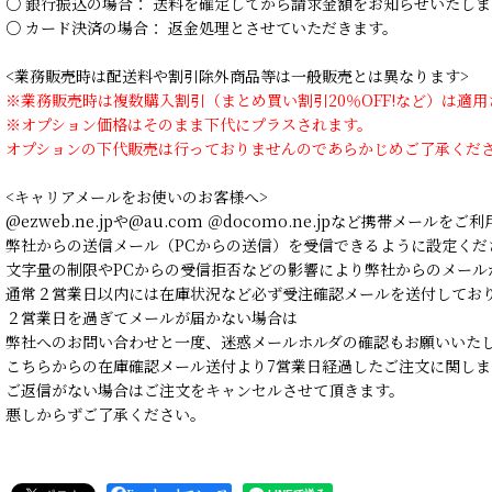
○ 銀行振込の場合： 送料を確定してから請求金額をお知らせいたしま
○ カード決済の場合： 返金処理とさせていただきます。
<業務販売時は配送料や割引除外商品等は一般販売とは異なります>
※業務販売時は複数購入割引（まとめ買い割引20％OFF!など）は適
※オプション価格はそのまま下代にプラスされます。
オプションの下代販売は行っておりませんのであらかじめご了承くだ
<キャリアメールをお使いのお客様へ>
@ezweb.ne.jpや@au.com ＠docomo.ne.jpなど携帯メールを
弊社からの送信メール（PCからの送信）を受信できるように設定くだ
文字量の制限やPCからの受信拒否などの影響により弊社からのメール
通常２営業日以内には在庫状況など必ず受注確認メールを送付してお
２営業日を過ぎてメールが届かない場合は
弊社へのお問い合わせと一度、迷惑メールホルダの確認もお願いいた
こちらからの在庫確認メール送付より7営業日経過したご注文に関しま
ご返信がない場合はご注文をキャンセルさせて頂きます。
悪しからずご了承ください。