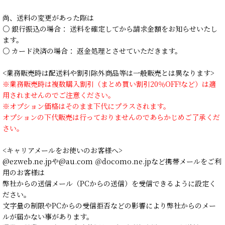
尚、送料の変更があった際は
○ 銀行振込の場合： 送料を確定してから請求金額をお知らせいたし
ます。
○ カード決済の場合： 返金処理とさせていただきます。
<業務販売時は配送料や割引除外商品等は一般販売とは異なります>
※業務販売時は複数購入割引（まとめ買い割引20％OFF!など）は適
用されませんのでご注意ください。
※オプション価格はそのまま下代にプラスされます。
オプションの下代販売は行っておりませんのであらかじめご了承くだ
さい。
<キャリアメールをお使いのお客様へ>
@ezweb.ne.jpや@au.com ＠docomo.ne.jpなど携帯メールをご利
用のお客様は
弊社からの送信メール（PCからの送信）を受信できるように設定く
ださい。
文字量の制限やPCからの受信拒否などの影響により弊社からのメー
ルが届かない事があります。