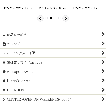
9
]
[
20200425-10
ビンテージウッドハンガー シングル
]
[
20200425-11
ビンテージウッドハンガー
]
[
20200425-8
]
ビンテージウッドハンガー
商品カテゴリ
カレンダー
ショッピングカート
姉妹店：常滑『antico』
wanogoについて
LarryCoについて
LOCATION
GLITTER -OPEN ON WEEKENDS- Vol.64