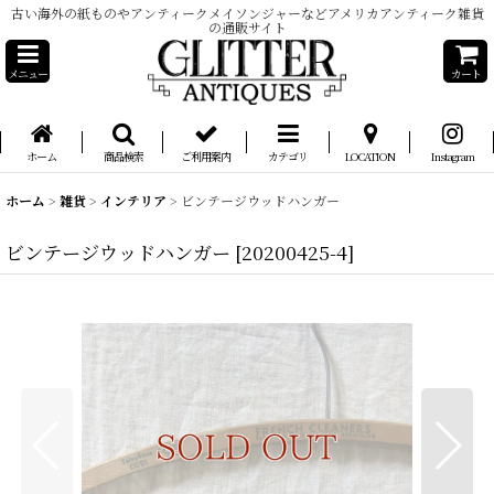
古い海外の紙ものやアンティークメイソンジャーなどアメリカアンティーク雑貨
の通販サイト
メニュー
カート
ホーム
商品検索
ご利用案内
カテゴリ
LOCATION
Instagram
ホーム
>
雑貨
>
インテリア
>
ビンテージウッドハンガー
ビンテージウッドハンガー
[
20200425-4
]