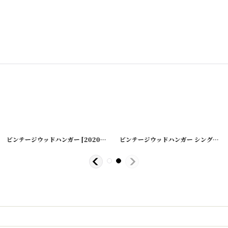
ビンテージウッドハンガー
]
[
20200425-8
]
ビンテージウッドハンガー シングル
[
2