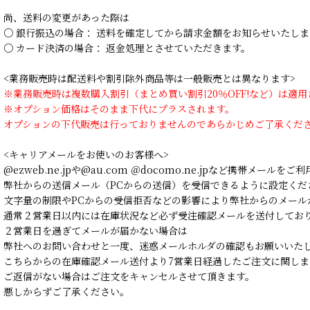
尚、送料の変更があった際は
○ 銀行振込の場合： 送料を確定してから請求金額をお知らせいたしま
○ カード決済の場合： 返金処理とさせていただきます。
<業務販売時は配送料や割引除外商品等は一般販売とは異なります>
※業務販売時は複数購入割引（まとめ買い割引20％OFF!など）は適
※オプション価格はそのまま下代にプラスされます。
オプションの下代販売は行っておりませんのであらかじめご了承くだ
<キャリアメールをお使いのお客様へ>
@ezweb.ne.jpや@au.com ＠docomo.ne.jpなど携帯メールを
弊社からの送信メール（PCからの送信）を受信できるように設定くだ
文字量の制限やPCからの受信拒否などの影響により弊社からのメール
通常２営業日以内には在庫状況など必ず受注確認メールを送付してお
２営業日を過ぎてメールが届かない場合は
弊社へのお問い合わせと一度、迷惑メールホルダの確認もお願いいた
こちらからの在庫確認メール送付より7営業日経過したご注文に関しま
ご返信がない場合はご注文をキャンセルさせて頂きます。
悪しからずご了承ください。