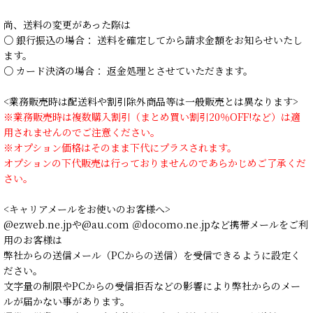
尚、送料の変更があった際は
○ 銀行振込の場合： 送料を確定してから請求金額をお知らせいたし
ます。
○ カード決済の場合： 返金処理とさせていただきます。
<業務販売時は配送料や割引除外商品等は一般販売とは異なります>
※業務販売時は複数購入割引（まとめ買い割引20％OFF!など）は適
用されませんのでご注意ください。
※オプション価格はそのまま下代にプラスされます。
オプションの下代販売は行っておりませんのであらかじめご了承くだ
さい。
<キャリアメールをお使いのお客様へ>
@ezweb.ne.jpや@au.com ＠docomo.ne.jpなど携帯メールをご利
用のお客様は
弊社からの送信メール（PCからの送信）を受信できるように設定く
ださい。
文字量の制限やPCからの受信拒否などの影響により弊社からのメー
ルが届かない事があります。