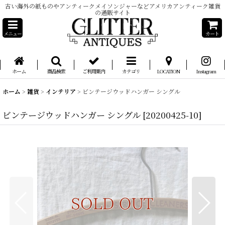
古い海外の紙ものやアンティークメイソンジャーなどアメリカアンティーク雑貨
の通販サイト
メニュー
カート
ホーム
商品検索
ご利用案内
カテゴリ
LOCATION
Instagram
ホーム
>
雑貨
>
インテリア
>
ビンテージウッドハンガー シングル
ビンテージウッドハンガー シングル
[
20200425-10
]