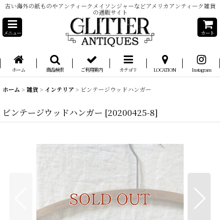
古い海外の紙ものやアンティークメイソンジャーなどアメリカアンティーク雑貨
の通販サイト
メニュー
カート
ホーム
商品検索
ご利用案内
カテゴリ
LOCATION
Instagram
ホーム
>
雑貨
>
インテリア
>
ビンテージウッドハンガー
ビンテージウッドハンガー
[
20200425-8
]