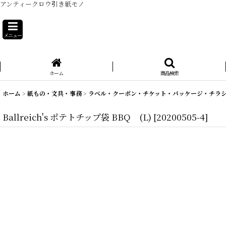
アンティークロウ引き紙モノ
メニュー
ホーム
商品検索
ホーム
>
紙もの・文具・事務
>
ラベル・クーポン・チケット・パッケージ・チラ
Ballreich's ポテトチップ袋 BBQ (L)
[
20200505-4
]