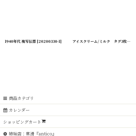
80214-19
1940年代 複写伝票
]
[
20200330-1
]
アイスクリーム/ミルク タグ3枚セット
商品カテゴリ
カレンダー
ショッピングカート
姉妹店：常滑『antico』