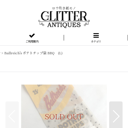
ロウ引き紙モノ
ご利用案内
カテゴリ
シ
>
Ballreich's ポテトチップ袋 BBQ (L)