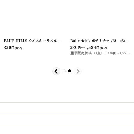
[
20200413-3
]
BLUE HILLS ウイスキーラベル （2枚セット）
Ballreich's ポテトチップ袋 (S)
[
20200407-11
]
[
202
330
330
～1,584
円
円
円
(税込)
(税込)
通常販売価格（1点）
:
330
～1,980
円
円