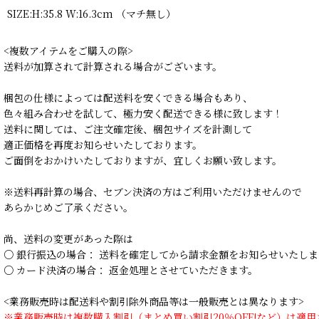
SIZE:H:35.8 W:16.3cm （マチ無し）
<複数アイテムをご購入の際>
送料が加算されて計算される場合がございます。
梱包の仕様によっては配送料を安くできる場合もあり、
色々組み合わせを試して、極力安く配送できる様に致します！
送料に関しては、ご注文確定後、梱包サイズを計測して
適正価格を再度お知らせいたしております。
ご面倒をおかけいたしておりますが、宜しくお願い致します。
※送料再計算の場合、セブン決済の方はご利用いただけませんので
あらかじめご了承ください。
尚、送料の変更があった際は
○ 銀行振込の場合： 送料を確定してから請求金額をお知らせいたしま
○ カード決済の場合： 返金処理とさせていただきます。
<業務販売時は配送料や割引除外商品等は一般販売とは異なります>
※業務販売時は複数購入割引（まとめ買い割引20％OFF!など）は適