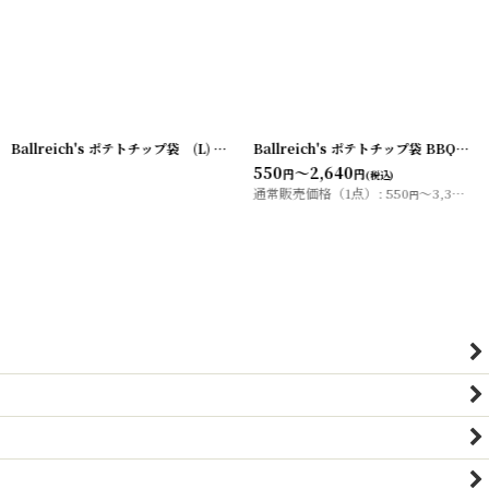
00505-1
Ballreich's ポテトチップ袋 (L)
]
[
20200505-2
]
Ballreich's ポテトチップ袋 BBQ (S)
550
～2,640
円
円
(税込)
通常販売価格（1点）
:
550
～3,300
円
円