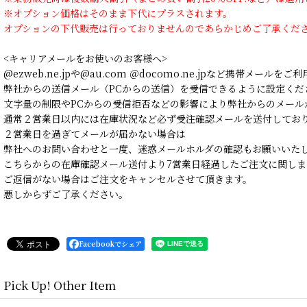
※オプション価格はそのまま下代にプラスされます。
オプションの下代販売は行っておりませんのであらかじめご了承くだ
<キャリアメールをお使いのお客様へ>
@ezweb.ne.jpや@au.com ＠docomo.ne.jpなど携帯メールを
弊社からの送信メール（PCからの送信）を受信できるように設定くだ
文字量の制限やPCからの受信拒否などの影響により弊社からのメール
通常２営業日以内には在庫状況など必ず受注確認メールを送付してお
２営業日を過ぎてメールが届かない場合は
弊社へのお問い合わせと一度、迷惑メールホルダの確認もお願いいた
こちらからの在庫確認メール送付より7営業日経過したご注文に関しま
ご返信がない場合はご注文をキャンセルさせて頂きます。
悪しからずご了承ください。
Facebookでシェア
Pick Up! Other Item