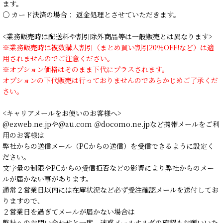
ます。
○ カード決済の場合： 返金処理とさせていただきます。
<業務販売時は配送料や割引除外商品等は一般販売とは異なります>
※業務販売時は複数購入割引（まとめ買い割引20％OFF!など）は適
用されませんのでご注意ください。
※オプション価格はそのまま下代にプラスされます。
オプションの下代販売は行っておりませんのであらかじめご了承くだ
さい。
<キャリアメールをお使いのお客様へ>
@ezweb.ne.jpや@au.com ＠docomo.ne.jpなど携帯メールをご利
用のお客様は
弊社からの送信メール（PCからの送信）を受信できるように設定く
ださい。
文字量の制限やPCからの受信拒否などの影響により弊社からのメー
ルが届かない事があります。
通常２営業日以内には在庫状況など必ず受注確認メールを送付してお
りますので、
２営業日を過ぎてメールが届かない場合は
弊社へのお問い合わせと一度、迷惑メールホルダの確認もお願いいた