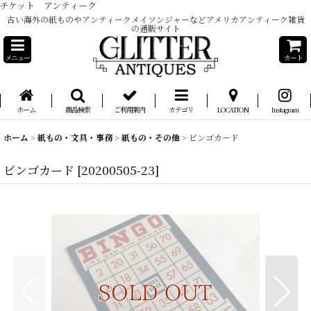
チケット アンティーク
古い海外の紙ものやアンティークメイソンジャーなどアメリカアンティーク雑貨
の通販サイト
メニュー
カート
ホーム
商品検索
ご利用案内
カテゴリ
LOCATION
Instagram
ホーム
>
紙もの・文具・事務
>
紙もの・その他
>
ビンゴカード
ビンゴカード
[
20200505-23
]