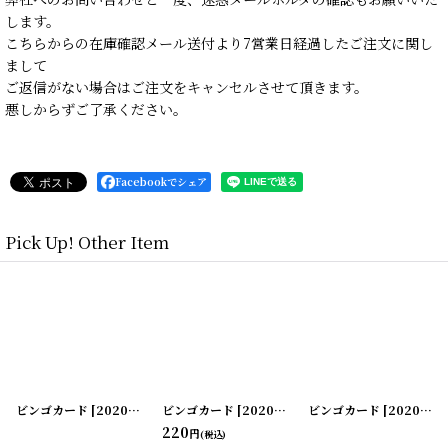
します。
こちらからの在庫確認メール送付より7営業日経過したご注文に関し
まして
ご返信がない場合はご注文をキャンセルさせて頂きます。
悪しからずご了承ください。
Facebookでシェア
Pick Up! Other Item
ビンゴカード
]
[
20200505-16
ビンゴカード
]
[
20200505-17
ビンゴカード
]
[
20200505-18
220
円
(税込)