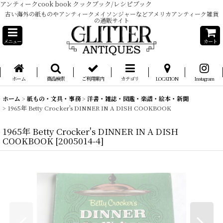
アンティークcook book クックブック/レシピブック
古い海外の紙ものやアンティークメイソンジャーなどアメリカアンティーク雑貨
の通販サイト
メニュー
カート
ホーム
商品検索
ご利用案内
カテゴリ
LOCATION
Instagram
ホーム
>
紙もの・文具・事務
>
洋書・雑誌・図鑑・楽譜・絵本・新聞
>
1965年 Betty Crocker's DINNER IN A DISH COOKBOOK
1965年 Betty Crocker's DINNER IN A DISH
COOKBOOK
[
2005014-4
]