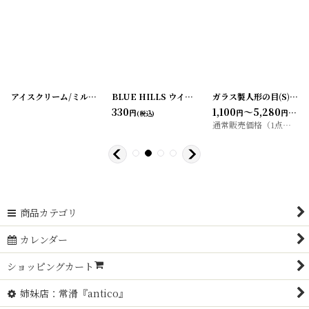
200330-1
]
アイスクリーム/ミルク タグ3枚セット
[
20200413-3
BLUE HILLS ウイスキーラベル （2枚セット）
]
ガラス製人形の目(S)10個SET グラスアイ/ドールアイ
[
20
330
1,100
～5,280
円
円
円
(税込)
(税込)
通常販売価格（1点）
:
1,1
商品カテゴリ
カレンダー
ショッピングカート
姉妹店：常滑『antico』