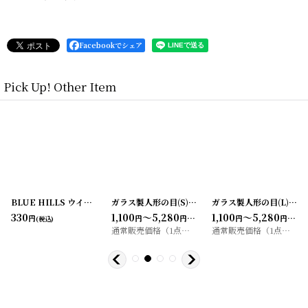
Facebookでシェア
Pick Up! Other Item
[
20200413-3
BLUE HILLS ウイスキーラベル （2枚セット）
]
ガラス製人形の目(S)10個SET グラスアイ/ドールアイ
[
20200407-11
]
ガラス製人形の目(L)10個SET グラスアイ/ドールアイ
330
1,100
～5,280
1,100
～5,280
円
円
円
円
円
(税込)
(税込)
(税込)
通常販売価格（1点）
:
1,100
～6,600
通常販売価格（1点）
:
1,1
円
円