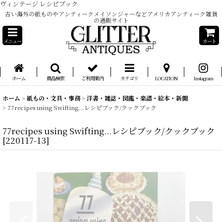
ヴィンテージ レシピブック
古い海外の紙ものやアンティークメイソンジャーなどアメリカアンティーク雑貨
の通販サイト
メニュー
カート
ホーム
商品検索
ご利用案内
カテゴリ
LOCATION
Instagram
ホーム
>
紙もの・文具・事務
>
洋書・雑誌・図鑑・楽譜・絵本・新聞
>
77recipes using Swifting...レシピブック/クックブック
77recipes using Swifting...レシピブック/クックブック
[
220117-13
]