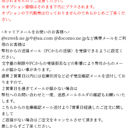
用されませんのでご注意ください。
※オプション価格はそのまま下代にプラスされます。
オプションの下代販売は行っておりませんのであらかじめご了承くだ
さい。
<キャリアメールをお使いのお客様へ>
@ezweb.ne.jpや@au.com ＠docomo.ne.jpなど携帯メールをご利
用のお客様は
弊社からの送信メール（PCからの送信）を受信できるように設定く
ださい。
文字量の制限やPCからの受信拒否などの影響により弊社からのメー
ルが届かない事があります。
通常２営業日以内には在庫状況など必ず受注確認メールを送付してお
りますので、
２営業日を過ぎてメールが届かない場合は
弊社へのお問い合わせと一度、迷惑メールホルダの確認もお願いいた
します。
こちらからの在庫確認メール送付より7営業日経過したご注文に関し
まして
ご返信がない場合はご注文をキャンセルさせて頂きます。
悪しからずご了承ください。