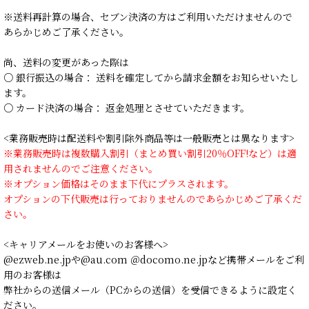
※送料再計算の場合、セブン決済の方はご利用いただけませんので
あらかじめご了承ください。
尚、送料の変更があった際は
○ 銀行振込の場合： 送料を確定してから請求金額をお知らせいたし
ます。
○ カード決済の場合： 返金処理とさせていただきます。
<業務販売時は配送料や割引除外商品等は一般販売とは異なります>
※業務販売時は複数購入割引（まとめ買い割引20％OFF!など）は適
用されませんのでご注意ください。
※オプション価格はそのまま下代にプラスされます。
オプションの下代販売は行っておりませんのであらかじめご了承くだ
さい。
<キャリアメールをお使いのお客様へ>
@ezweb.ne.jpや@au.com ＠docomo.ne.jpなど携帯メールをご利
用のお客様は
弊社からの送信メール（PCからの送信）を受信できるように設定く
ださい。