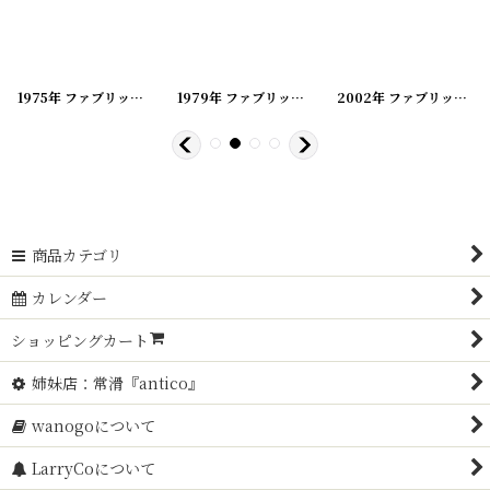
[
20200419-176
1975年 ファブリックカレンダー
]
[
20200419-71
1979年 ファブリックカレンダー
]
[
20200419-88
2002年 ファブリックカレンダー
]
商品カテゴリ
カレンダー
ショッピングカート
姉妹店：常滑『antico』
wanogoについて
LarryCoについて