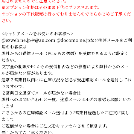
用されませんのでご注意ください。
※オプション価格はそのまま下代にプラスされます。
オプションの下代販売は行っておりませんのであらかじめご了承くだ
さい。
<キャリアメールをお使いのお客様へ>
@ezweb.ne.jpや@au.com ＠docomo.ne.jpなど携帯メールをご利
用のお客様は
弊社からの送信メール（PCからの送信）を受信できるように設定く
ださい。
文字量の制限やPCからの受信拒否などの影響により弊社からのメー
ルが届かない事があります。
通常２営業日以内には在庫状況など必ず受注確認メールを送付してお
りますので、
２営業日を過ぎてメールが届かない場合は
弊社へのお問い合わせと一度、迷惑メールホルダの確認もお願いいた
します。
こちらからの在庫確認メール送付より7営業日経過したご注文に関し
まして
ご返信がない場合はご注文をキャンセルさせて頂きます。
悪しからずご了承ください。