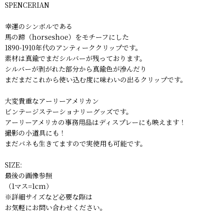
SPENCERIAN
幸運のシンボルである
馬の蹄（horseshoe）をモチーフにした
1890-1910年代のアンティーククリップです。
素材は真鍮でまだシルバーが残っております。
シルバーが剥がれた部分から真鍮色が滲んだり
まだまだこれから使い込む度に味わいの出るクリップです。
大変貴重なアーリーアメリカン
ビンテージステーショナリーグッズです。
アーリーアメリカの事務用品はディスプレーにも映えます！
撮影の小道具にも！
まだバネも生きてますので実使用も可能です。
SIZE:
最後の画像参照
（1マス=1cm）
※詳細サイズなど必要な際は
お気軽にお問い合わせください。