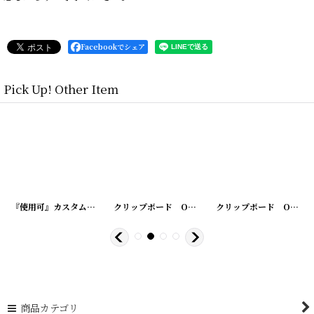
Facebookでシェア
Pick Up! Other Item
[
210731-2
]
『使用可』カスタム加工済 アドバタイジング ボールペン
[
210731-4
]
クリップボード OFFICE SPECIALTY MFG.CO. ROCHESTER,N.Y. SHANNON'S PAT.JULY,29,79
[
210731-3
]
クリップボード OFFICE SPECIALTY MFG.CO. ROCHESTER,N.Y. SHANNON'S PAT.JULY,29,79
商品カテゴリ