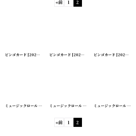
«
前
1
2
在庫あり
並び順
:
絞り込む
ビンゴカード
[
20200505-22
ビンゴカード
]
[
20200505-23
ビンゴカード
]
[
20200505-24
ミュージックロール
[
20200428-2
ミュージックロール
]
[
20200428-3
ミュージックロール
]
[
202
«
前
1
2