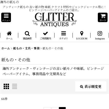
海外の紙もの
アンティーク紙もの 古い紙の物 味紙 クラフト材料やジャンクジャーナル用に！
ビンテージペーパーアイテムのご紹介。
メニュー
カート
ホーム
商品検索
ご利用案内
カテゴリ
LOCATION
Instagram
ホーム
>
紙もの・文具・事務
>
紙もの・その他
紙もの・その他
海外アンティーク・ヴィンテージの古い紙モノや味紙、ビンテージ
ペーパーアイテム、事務用品や文房具など
表示順変更
閉じる
66
件
表示数
: