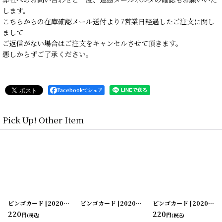
します。
こちらからの在庫確認メール送付より7営業日経過したご注文に関し
まして
ご返信がない場合はご注文をキャンセルさせて頂きます。
悪しからずご了承ください。
Facebookでシェア
Pick Up! Other Item
ビンゴカード
]
[
20200505-17
ビンゴカード
]
[
20200505-18
ビンゴカード
]
[
20200505-19
220
220
円
円
(税込)
(税込)