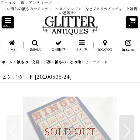
ファイル 紙 アンティーク
古い海外の紙ものやアンティークメイソンジャーなどアメリカアンティーク雑貨
の通販サイト
メニュー
カート
ホーム
商品検索
ご利用案内
カテゴリ
LOCATION
Instagram
ホーム
>
紙もの・文具・事務
>
紙もの・その他
>
ビンゴカード
ビンゴカード
[
20200505-24
]