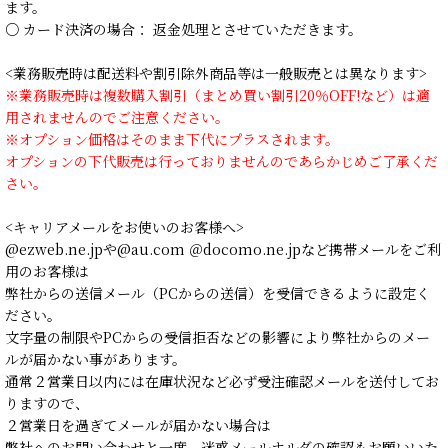
ます。
○ カード決済の場合： 返金処理とさせていただきます。
<業務販売時は配送料や割引除外商品等は一般販売とは異なります>
※業務販売時は複数購入割引（まとめ買い割引20％OFF!など）は適
用されませんのでご注意ください。
※オプション価格はそのまま下代にプラスされます。
オプションの下代販売は行っておりませんのであらかじめご了承くだ
さい。
<キャリアメールをお使いのお客様へ>
@ezweb.ne.jpや@au.com ＠docomo.ne.jpなど携帯メールをご利
用のお客様は
弊社からの送信メール（PCからの送信）を受信できるように設定く
ださい。
文字量の制限やPCからの受信拒否などの影響により弊社からのメー
ルが届かない事があります。
通常２営業日以内には在庫状況など必ず受注確認メールを送付してお
りますので、
２営業日を過ぎてメールが届かない場合は
弊社へのお問い合わせと一度、迷惑メールホルダの確認もお願いいた