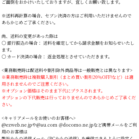
ご面倒をおかけいたしておりますが、宜しくお願い致します。
※送料再計算の場合、セブン決済の方はご利用いただけませんので
あらかじめご了承ください。
尚、送料の変更があった際は
○ 銀行振込の場合： 送料を確定してから請求金額をお知らせいたし
ます。
○ カード決済の場合： 返金処理とさせていただきます。
<業務販売時は配送料や割引除外商品等は一般販売とは異なります>
※業務販売時は複数購入割引（まとめ買い割引20％OFF!など）は適
用されませんのでご注意ください。
※オプション価格はそのまま下代にプラスされます。
オプションの下代販売は行っておりませんのであらかじめご了承くだ
さい。
<キャリアメールをお使いのお客様へ>
@ezweb.ne.jpや@au.com ＠docomo.ne.jpなど携帯メールをご利
用のお客様は
弊社からの送信メール（PCからの送信）を受信できるように設定く