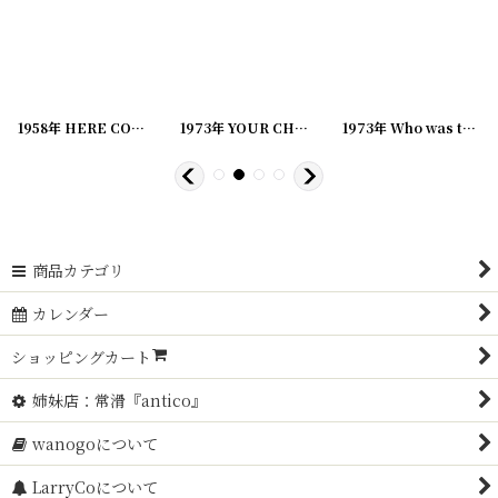
[
20221220-2
]
1958年 HERE COMES, SNOOPY PEANUTS スヌーピー ビンテージコミック
1973年 YOUR CHOICE, SNOOPY PEANUTS スヌーピー ビンテージコミック
[
20221220-16
]
1973年 Who was that dog I saw you with,Charlie Brown? SNOOPY PEANUTS スヌーピー ビンテージコミック
[
202
商品カテゴリ
カレンダー
ショッピングカート
姉妹店：常滑『antico』
wanogoについて
LarryCoについて