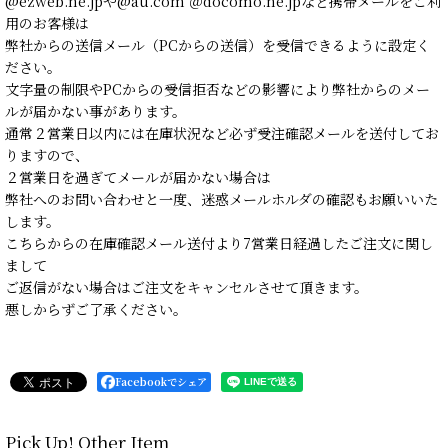
@ezweb.ne.jpや@au.com ＠docomo.ne.jpなど携帯メールをご利
用のお客様は
弊社からの送信メール（PCからの送信）を受信できるように設定く
ださい。
文字量の制限やPCからの受信拒否などの影響により弊社からのメー
ルが届かない事があります。
通常２営業日以内には在庫状況など必ず受注確認メールを送付してお
りますので、
２営業日を過ぎてメールが届かない場合は
弊社へのお問い合わせと一度、迷惑メールホルダの確認もお願いいた
します。
こちらからの在庫確認メール送付より7営業日経過したご注文に関し
まして
ご返信がない場合はご注文をキャンセルさせて頂きます。
悪しからずご了承ください。
Facebookでシェア
Pick Up! Other Item