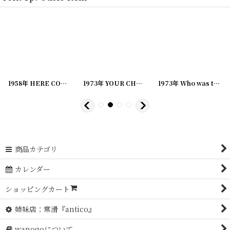
[
20221220-2
]
1958年 HERE COMES, SNOOPY PEANUTS スヌーピー ビンテージコミック
1973年 YOUR CHOICE, SNOOPY PEANUTS スヌーピー ビンテージコミック
[
20221220-16
]
1973年 Who was that dog I saw you with,Charlie Brown? SNOOPY PEANUTS スヌーピー ビンテージコミック
[
202
商品カテゴリ
カレンダー
ショッピングカート
姉妹店：常滑『antico』
wanogoについて