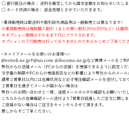
○ 銀行振込の場合： 送料を確定してから請求金額をお知らせいたしま
○ カード決済の場合： 返金処理とさせていただきます。
<業務販売時は配送料や割引除外商品等は一般販売とは異なります>
※業務販売時は複数購入割引（まとめ買い割引20％OFF!など）は適
※オプション価格はそのまま下代にプラスされます。
オプションの下代販売は行っておりませんのであらかじめご了承くだ
<キャリアメールをお使いのお客様へ>
@ezweb.ne.jpや@au.com ＠docomo.ne.jpなど携帯メールを
弊社からの送信メール（PCからの送信）を受信できるように設定くだ
文字量の制限やPCからの受信拒否などの影響により弊社からのメール
通常２営業日以内には在庫状況など必ず受注確認メールを送付してお
２営業日を過ぎてメールが届かない場合は
弊社へのお問い合わせと一度、迷惑メールホルダの確認もお願いいた
こちらからの在庫確認メール送付より7営業日経過したご注文に関しま
ご返信がない場合はご注文をキャンセルさせて頂きます。
悪しからずご了承ください。