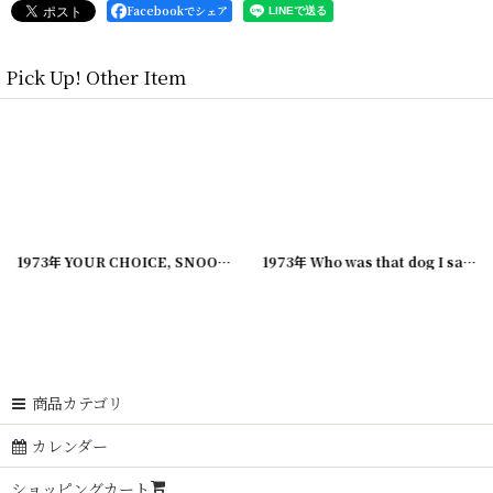
Facebookでシェア
Pick Up! Other Item
[
20221220-15
1973年 YOUR CHOICE, SNOOPY PEANUTS スヌーピー ビンテージコミック
]
[
20221220-14
]
1973年 Who was that dog I saw you with,Charlie Brown? SNOOPY PEANUTS スヌーピー ビンテージコミック
商品カテゴリ
カレンダー
ショッピングカート