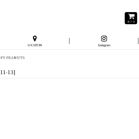
カート
LOCATION
Instagram
PY PEANUTS
11-13
]