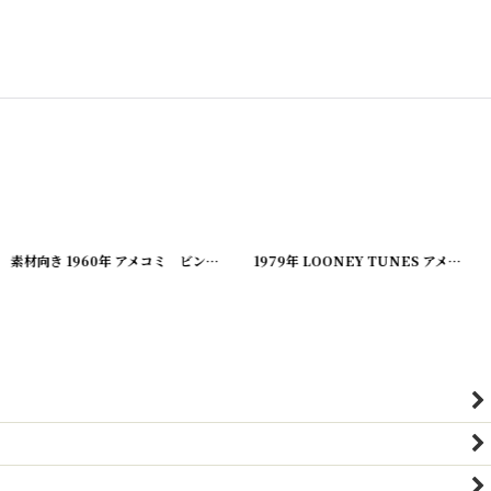
[
20221220-20
[
20221220-19
]
]
素材向き 1960年 アメコミ ビンテージコミック
[
20240312-02
[
20221220-18
]
1979年 LOONEY TUNES アメコミ ビンテージコミック
]