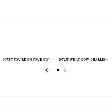
[
20221220-21
]
1975年 YOU'RE ON YOUR OWN, SNOOPY PEANUTS スヌーピー ビンテージコミック
1972年 WHAT NOW, CHARLIE BROWN? SNOOPY PEANUTS スヌーピー ビンテージコミック