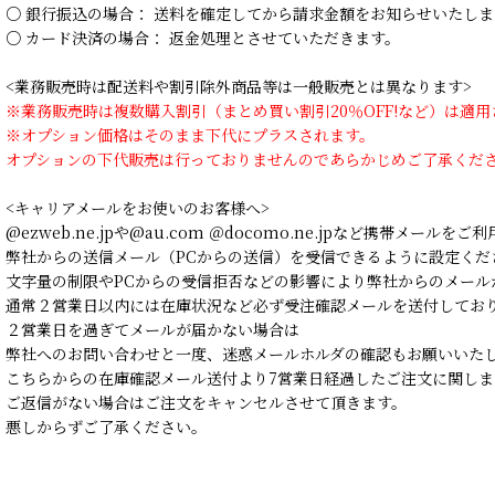
○ 銀行振込の場合： 送料を確定してから請求金額をお知らせいたしま
○ カード決済の場合： 返金処理とさせていただきます。
<業務販売時は配送料や割引除外商品等は一般販売とは異なります>
※業務販売時は複数購入割引（まとめ買い割引20％OFF!など）は適
※オプション価格はそのまま下代にプラスされます。
オプションの下代販売は行っておりませんのであらかじめご了承くだ
<キャリアメールをお使いのお客様へ>
@ezweb.ne.jpや@au.com ＠docomo.ne.jpなど携帯メールを
弊社からの送信メール（PCからの送信）を受信できるように設定くだ
文字量の制限やPCからの受信拒否などの影響により弊社からのメール
通常２営業日以内には在庫状況など必ず受注確認メールを送付してお
２営業日を過ぎてメールが届かない場合は
弊社へのお問い合わせと一度、迷惑メールホルダの確認もお願いいた
こちらからの在庫確認メール送付より7営業日経過したご注文に関しま
ご返信がない場合はご注文をキャンセルさせて頂きます。
悪しからずご了承ください。