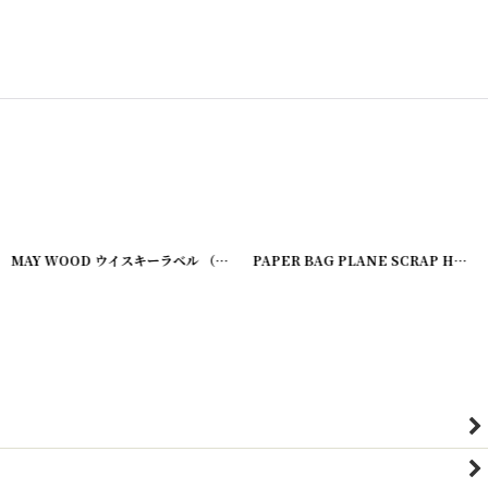
]
MAY WOOD ウイスキーラベル （2枚セット）
[
20200407-12
]
PAPER BAG PLANE SCRAP H.H.SERRER&SON