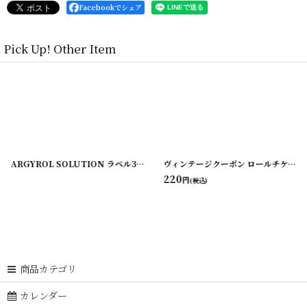
Facebookでシェア
Pick Up! Other Item
[
220114-3
ARGYROL SOLUTION ラベル3枚セット
[
]
220108-2
]
ヴィンテージクーポン ロールチケット＜ダブル＞ 10枚SET
220
円
(税込)
商品カテゴリ
カレンダー