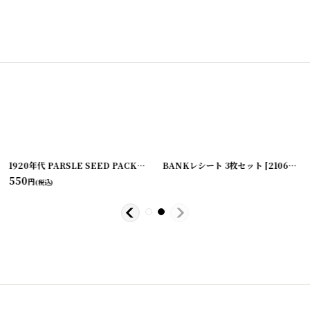
[
20200617-5
]
1920年代 PARSLE SEED PACKAGE
[
2020624-27
BANKレシート 3枚セット
]
[
210622-4
550
円
(税込)