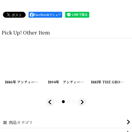
Facebookでシェア
Pick Up! Other Item
-2
]
[
20200414-3
1886年 アンティーク医学書 THE ELECTIC GUIDE TO HEALTH
]
[
20200414-4
1894年 アンティーク BOOK GEMS POETS
]
[
2020041
1881年 THE GROWING WORLD 分厚いアンティーク BOOK
[
202
商品カテゴリ