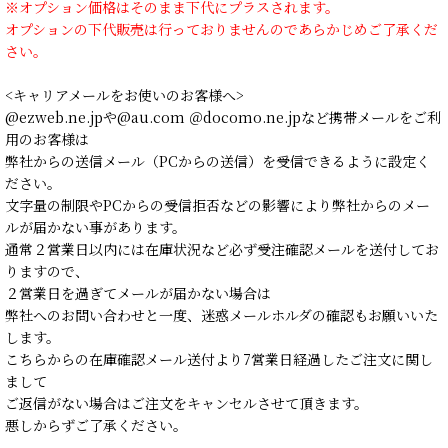
※オプション価格はそのまま下代にプラスされます。
オプションの下代販売は行っておりませんのであらかじめご了承くだ
さい。
<キャリアメールをお使いのお客様へ>
@ezweb.ne.jpや@au.com ＠docomo.ne.jpなど携帯メールをご利
用のお客様は
弊社からの送信メール（PCからの送信）を受信できるように設定く
ださい。
文字量の制限やPCからの受信拒否などの影響により弊社からのメー
ルが届かない事があります。
通常２営業日以内には在庫状況など必ず受注確認メールを送付してお
りますので、
２営業日を過ぎてメールが届かない場合は
弊社へのお問い合わせと一度、迷惑メールホルダの確認もお願いいた
します。
こちらからの在庫確認メール送付より7営業日経過したご注文に関し
まして
ご返信がない場合はご注文をキャンセルさせて頂きます。
悪しからずご了承ください。