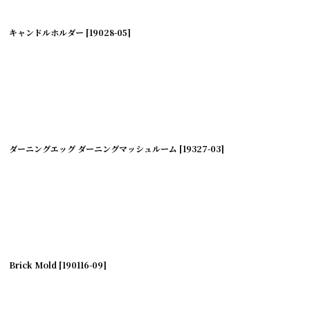
キャンドルホルダー
[
19028-05
]
絞り込む
ダーニングエッグ ダーニングマッシュルーム
[
19327-03
]
Brick Mold
[
190116-09
]