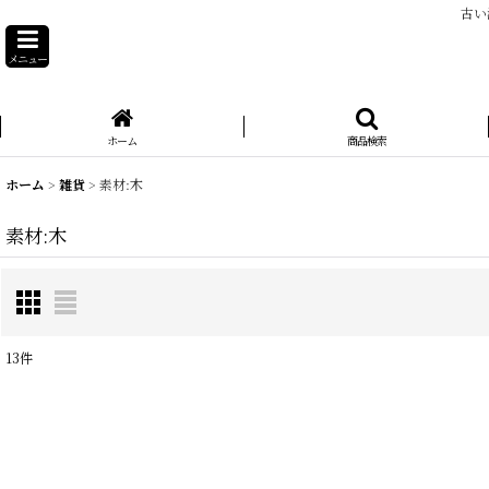
古い
メニュー
ホーム
商品検索
ホーム
>
雑貨
>
素材:木
素材:木
13
件
表示数
:
在庫あり