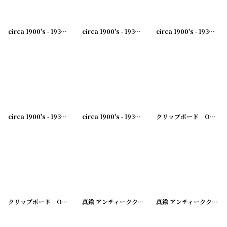
circa 1900's - 1930's Advertising Clip H.C.KIONKA&CO...
circa 1900's - 1930's Advertising Clip BELNAP...
[
231003-11
circa 1900's - 1930's Advertising Clip WALL PAPERS PAINT... アドバタイジング クリップ
]
circa 1900's - 1930's Advertising Clip ENDROLL SALES & SERVICE...アドバタイジング クリップ
circa 1900's - 1930's Advertising Clip FRANK FEHR...アドバタイジング クリップ
クリップボード OFFICE SPECIALTY MFG.CO. ROCHESTER,N.Y. SHANNON'S PAT.JULY,29,79
クリップボード OFFICE SPECIALTY MFG.CO. ROCHESTER,N.Y. SHANNON'S PAT.JULY,29,79
真鍮 アンティーククリップ NATIONAL SELLING CO. ALLENTOWN,PA.
真鍮 アンティーククリップ MARKING DEVICES LOS ANGELES RUBBER STAMP COMPANY