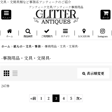
文具・文房具類など事務系アンティークのご紹介
アンティーク文具/アンティーク事務用品
メニュー
カート
ホーム
商品検索
ご利用案内
カテゴリ
LOCATION
Instagram
ホーム
>
紙もの・文具・事務
>
-事務用品・文具・文房具-
-事務用品・文具・文房具-
表示順変更
閉じる
247
件
表示数
:
«
前
1
2
3
4
5
次
»
在庫あり