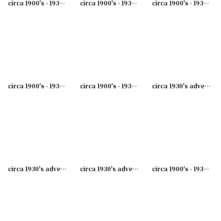
circa 1900's - 1930's Advertising Clip CANVAS PRODUCTS CO...アドバタイジング クリップ
circa 1900's - 1930's Advertising Clip KIMCO...アドバタイジング クリップ
circa 1900's - 1930's Advertising Clip WM.J.BLAICH...アドバタイジング クリップ
circa 1900's - 1930's Advertising Clip WM.J.BLAICH...アドバタイジング クリップ
circa 1900's - 1930's Advertising Clip DIAMOND EDGE IS A ...アドバタイジング クリップ
circa 1930's advertising clip GREAT SEAL
circa 1930's advertising clip O'NEIL ENGINEERING CO. DALLAS,TEXAS
circa 1930's advertising clip SUNSHINE BISCUIT
circa 1900's - 1930's Advertising Clip DINE AT..