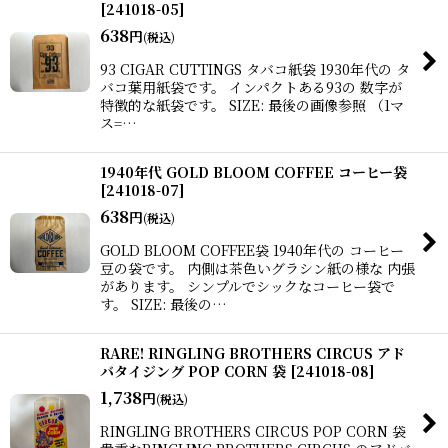
[
241018-05
]
638
円
(税込)
93 CIGAR CUTTINGS タバコ紙袋 1930年代の タ
バコ葉用紙袋です。 インパクトある93の 数字が
特徴的な紙袋です。 SIZE: 最後の画像参照 （1マ
ス=…
1940年代 GOLD BLOOM COFFEE コーヒー袋
[
241018-07
]
638
円
(税込)
GOLD BLOOM COFFEE袋 1940年代の コーヒー
豆の袋です。 内側は茶色いグラシン紙の様な 内張
があります。 シンプルでシックなコーヒー袋で
す。 SIZE: 最後の…
RARE! RINGLING BROTHERS CIRCUS アド
バタイジング POP CORN 袋
[
241018-08
]
1,738
円
(税込)
RINGLING BROTHERS CIRCUS POP CORN 袋