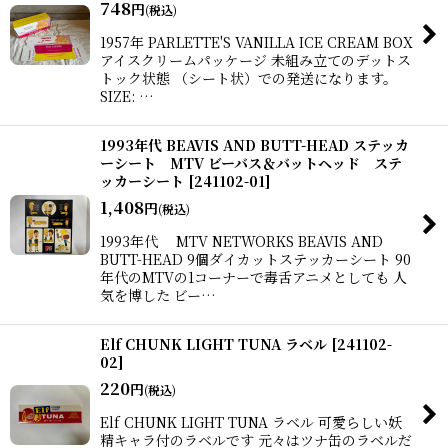
748
円
(税込)
1957年 PARLETTE'S VANILLA ICE CREAM BOX
アイスクリームパッケージ 未組み立てのデットス
トック状態 （シート状）での発送になります。
SIZE: …
1993年代 BEAVIS AND BUTT-HEAD ステッカ
ーシート MTV ビーバス＆バットヘッド ステ
ッカーシート
[
241102-01
]
1,408
円
(税込)
1993年代 MTV NETWORKS BEAVIS AND
BUTT-HEAD 9個ダイカットステッカーシート 90
年代のMTVの1コーナーで毒舌アニメとしても 人
気を博した ビー…
Elf CHUNK LIGHT TUNA ラベル
[
241102-
02
]
220
円
(税込)
Elf CHUNK LIGHT TUNA ラベル 可愛らしい妖
精キャラ付のラベルです 元々はツナ缶のラベルだ