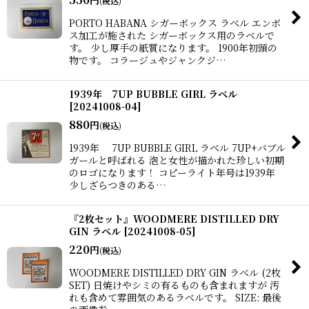
(税込)
PORTO HABANA シガーボックス ラベル エンボ
ス加工が施された シガーボックス用のラベルで
す。 少し厚手の紙質になります。 1900年初頭の
物です。 コラージュやジャンクジ…
1939年 7UP BUBBLE GIRL ラベル
[
20241008-04
]
880
円
(税込)
1939年 7UP BUBBLE GIRL ラベル 7UP+バブル
ガールと呼ばれる 泡と女性が描かれた珍しい初期
のロゴになります！ コピーライト年号は1939年
少しざらつきのある…
『2枚セット』WOODMERE DISTILLED DRY
GIN ラベル
[
20241008-05
]
220
円
(税込)
WOODMERE DISTILLED DRY GIN ラベル (2枚
SET) 日焼けやシミの有るものも含まれますが 汚
れも含めて雰囲気のあるラベルです。 SIZE: 最後