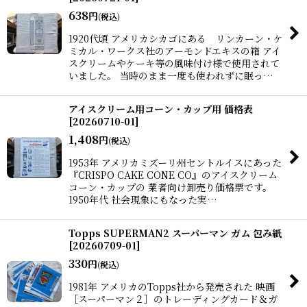
並び順
:
638
円
(税込)
1920代頃 アメリカシカゴにある リンカーン・ケ
絞り込む
ミカル・ワークス社のアーモンドエキスの箱 アイ
スクリームやケーキ等の風味付け様で使用されて
いました。 当時のまま一度も使われずに眠っ…
アイスクリーム用コーン・カップ用 価格表
[
20260710-01
]
1,408
円
(税込)
1953年 アメリカミズーリ州セントルイスにあった
『CRISPO CAKE CONE CO』のアイスクリーム
コーン・カップの 業者向け卸売り価格票です。
1950年代 社会現象にもなった実…
Topps SUPERMAN2 スーパーマン ガム 包み紙
[
20260709-01
]
330
円
(税込)
1981年 アメリカのTopps社から発売された 映画
［スーパーマン２］のトレーディングカード＆ガ