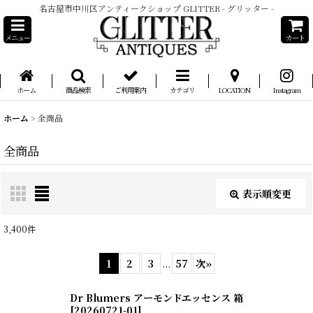
名古屋市中川区アンティークショップ GLITTER - グリッター -
メニュー
カート
ホーム
商品検索
ご利用案内
カテゴリ
LOCATION
Instagram
ホーム
>
全商品
全商品
表示順変更
閉じる
3,400
件
表示数
:
1
2
3
...
57
次
»
在庫あり
Dr Blumers アーモンドエッセンス 箱
[
20260721-01
]