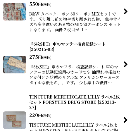
550
円
(税込)
B&W タバコクーポン 60クーポンMIXセットで
す。 切り離し前の物や切り離された物、 色やサイ
ズも多少違いのある物のMIX60クーポンの セット
になります。 画像２枚目が １…
『6枚SET』車のマフラー検査記録シート
[
250215-03
]
275
円
(税込)
『6枚SET』車のマフラー検査記録シート 車のマ
フラーの試験記録用のカードです 油汚れや指紋な
どが付いた状態のリアルな アメリカンワーカース
タイルな紙もの、、です。 少し厚手の紙質…
TINCTURE MERTHIOLATE,LILLY ラベル2枚
セット FORSYTHS DRUG STORE
[
250213-
27
]
220
円
(税込)
TINCTURE MERTHIOLATE,LILLY ラベル2枚セ
ット FORSYTHS DRUG STORE ボトルなどに貼