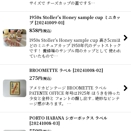
サイズで チーズカップの蓋です S…
1950s Stoller's Honey sample cup ミニカッ
プ
[
20241009-01
]
858
円
(税込)
1950s Stoller's Honey sample cup 高さ5cmほ
どのミニチュアカップ 1950年代のデットストック
です！ 養蜂場のサンプル用のカップとして 使われ
ていたもので…
BROOMETTE ラベル
[
20241008-02
]
275
円
(税込)
アメリカビンテージ BROOMETTE ラベル
PATENTE OFFICE 年号は1925年 ほうきを持った
少女と金枠と フォントの醸し出す.. 絶妙なビンテ
ージ感があります。 …
PORTO HABANA シガーボックス ラベル
[
20241008-03
]
550
円