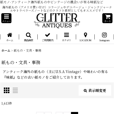
紙モノ-アンティーク海外紙ものやビンテージの風合いが有る味紙など
海外紙もの（アメリカ買い付け）コラージュやデコパージュ・ジャンクジャーナ
ルやトラベラーズノートなどのクラフト素材としてもオススメです！
メニュー
カート
ホーム
商品検索
ご利用案内
カテゴリ
LOCATION
Instagram
ホーム
>
紙もの・文具・事務
紙もの・文具・事務
アンティーク海外の紙もの（主にU.S.A Vintage）や味わいの有る
『味紙』などの古い紙モノをご紹介しております。
表示順変更
閉じる
1,613
件
サブカテゴリ
: