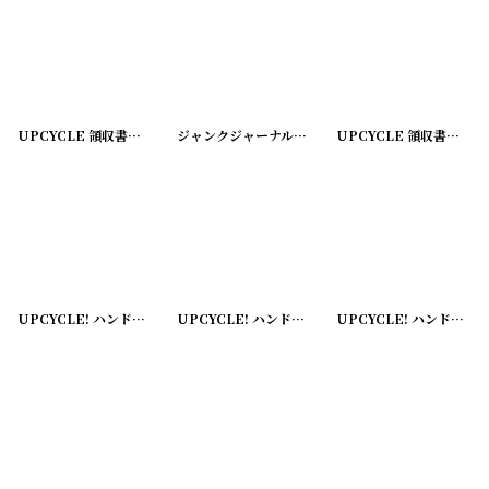
UPCYCLE 領収書『SECURITY-FIRST NATIONAL BANK OF LOS ANGELES』
ジャンクジャーナルやCOLLAGE用古い紙の『コラージュ素材帳』
UPCYCLE 領収書『BANK OF AMERICA』緑
UPCYCLE! ハンドブック(赤)→カードケース『LAYS OF ANCIENT ROME』
UPCYCLE! ハンドブック(赤)→カードケース『THE COMING OF ARTHUR』
UPCYCLE! ハンドブック(緑)→カードケース『THE IMPORTANCE OF BEING EARNEST』