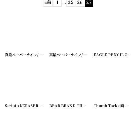
«
前
1
...
25
26
27
表示数
:
在庫あり
並び順
:
真鍮ペーパーナイフ/レターオープナー
[
20200502-2
真鍮ペーパーナイフ/レターオープナー
]
[
20200502-
EAGLE PENCIL COMPANY シャープペンシル 替え芯
絞り込む
Scripto kERASERS
[
180209-19
]
BEAR BRAND THUMB TACKS 画鋲
[
180212-01
Thumb Tacks 画鋲
[
18