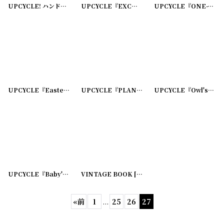
UPCYCLE! ハンドブック(緑)→カードケース『THE MAN WHO WAS』
UPCYCLE『EXCURSION』VINTAGECARD リングノート
UPCYCLE『ONE-WEEK-ONLY』VINTAGECARD リングノート
[
220
UPCYCLE『Easter Greetings』VINTAGE POSTCARD リングノート
UPCYCLE『PLANNING A...』VINTAGE PLANTSCARD リングノート
UPCYCLE『Owl'sEyes』VINTAGE PLANTSCARD リングノート
[
22
UPCYCLE『Baby's-Tears』VINTAGE PLANTSCARD リングノート
VINTAGE BOOK
[
190711-13
]
[
220
«
前
1
...
25
26
27