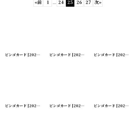
«
前
1
...
24
25
26
27
次
»
表示数
:
在庫あり
並び順
:
ビンゴカード
[
20200505-15
ビンゴカード
]
[
20200505-16
ビンゴカード
]
[
20200505-18
絞り込む
ビンゴカード
[
20200505-22
ビンゴカード
]
[
20200505-23
ビンゴカード
]
[
20200505-24