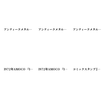
アンティークメタルスタンプ FOLGER ADAM CO.
アンティークメタルスタンプ タウ フリーメイソン
[
20240606-14
]
アンティークメタルスタンプ UR KNIGHT OF PYTHIAS F C B
1972年AMOCO 『1952 I LIKE IKE』大統領選挙キャンペーンピンバッチ
1972年AMOCO 『1960 STUDENTS FOR KENNEDY』大統領選挙キャンペーンピンバッチ
コミックスタンプ
[
20240
[
20