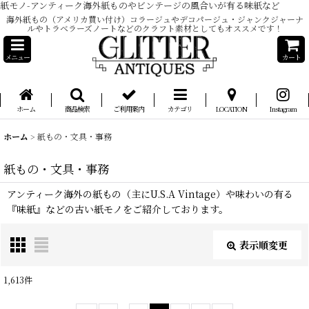
紙モノ-アンティーク海外紙ものやビンテージの風合いが有る味紙など
海外紙もの（アメリカ買い付け）コラージュやデコパージュ・ジャンクジャーナ
ルやトラベラーズノートなどのクラフト素材としてもオススメです！
メニュー
カート
ホーム
商品検索
ご利用案内
カテゴリ
LOCATION
Instagram
ホーム
>
紙もの・文具・事務
紙もの・文具・事務
アンティーク海外の紙もの（主にU.S.A Vintage）や味わいの有る
『味紙』などの古い紙モノをご紹介しております。
表示順変更
閉じる
1,613
件
サブカテゴリ
: