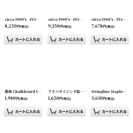
circa 1900's - 1930's Advertising Clip FURNITURE RECORD...
circa 1900's - 1930's Advertising Clip SPOKANE SCHOOL OF BUSINESS...アドバタイジング クリップ
[
231003
circa 1900's - 1930's Advertising Clip CENTURY BISCUIT COMPANY...アドバタイジング クリップ
8,250
9,350
7,678
円
円
円
(税込)
(税込)
(税込)
黒板 Chalkboard IDEAL SCHOOL SUPPLY COMPANY NO.3428
アドバタイジング鉛筆(12本SET)
[
200526-11
[
]
22091
Swingline Stapler ホッチキス NO747
1,980
1,650
3,630
円
円
円
(税込)
(税込)
(税込)