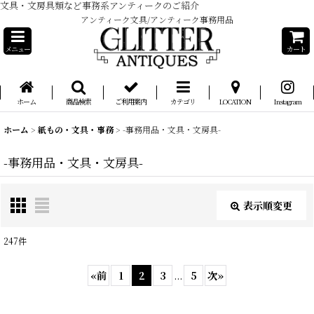
文具・文房具類など事務系アンティークのご紹介
アンティーク文具/アンティーク事務用品
メニュー
カート
ホーム
商品検索
ご利用案内
カテゴリ
LOCATION
Instagram
ホーム
>
紙もの・文具・事務
>
-事務用品・文具・文房具-
-事務用品・文具・文房具-
表示順変更
閉じる
247
件
表示数
:
«
前
1
2
3
...
5
次
»
在庫あり