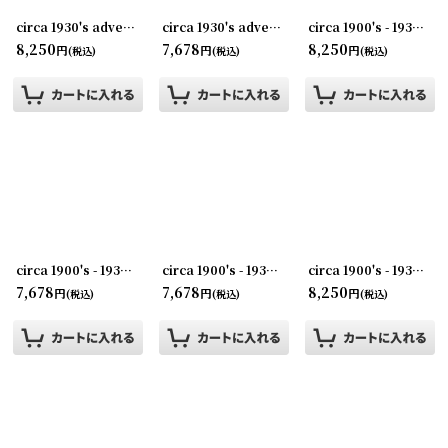
circa 1930's advertising clip KINGAN'S
[
circa 1930's advertising clip THE F.BISSELL COMPANY TOLEDO
231003-02
]
circa 1900's - 1930's Advertising Clip PAPER BOXES...
8,250
7,678
8,250
円
円
円
(税込)
(税込)
(税込)
circa 1900's - 1930's Advertising Clip THE F. BISSELL COMPANY
circa 1900's - 1930's Advertising Clip NORWICH・UNION...
circa 1900's - 1930's Advertising Clip COAL AND COKE...
[
231
7,678
7,678
8,250
円
円
円
(税込)
(税込)
(税込)