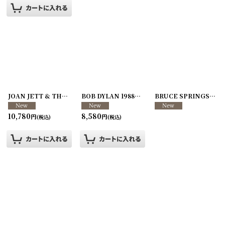
JOAN JETT & THE BLACKHEARTS 1982年 I Love Rock N Roll Tour
BOB DYLAN 1988年 88 US Tour
[
260107-48
BRUCE SPRINGSTEEN 1980年 The River Tour RADIO PASS
]
[
2
10,780
8,580
円
円
(税込)
(税込)