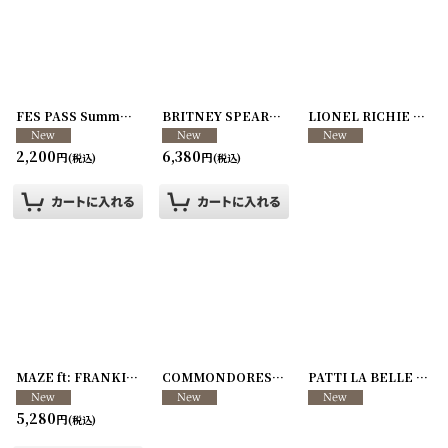
FES PASS Summer Jam 10 2002年 Played: Usher, Busta Rhymes, LL Cool J, Nelly, Jermaine Dupri, Da Brat, Nappy Roots, and Mario
BRITNEY SPEARS 2000年 Oops I Did It Again Tour
LIONEL RICHIE 2001年 '01 Tour
2,200
6,380
円
円
(税込)
(税込)
MAZE ft: FRANKIE BEVERLY 1989年 SILKY SOUL Tour
COMMONDORES 1990年 late 1990's Tour
[
260107-52
PATTI LA BELLE 1985年 Look to the Rainbow Tour
[
260
]
5,280
円
(税込)