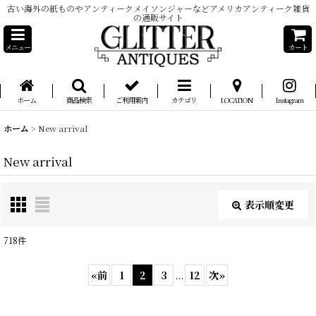
古い海外の紙ものやアンティークメイソンジャーなどアメリカアンティーク雑貨
の通販サイト
メニュー
カート
ホーム
商品検索
ご利用案内
カテゴリ
LOCATION
Instagram
ホーム
>
New arrival
New arrival
表示順変更
閉じる
718
件
表示数
:
«
前
1
2
3
...
12
次
»
在庫あり