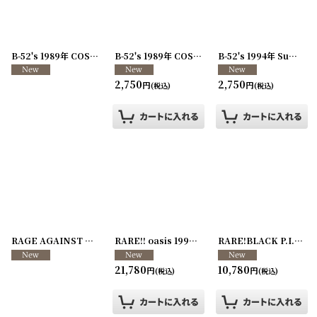
B-52's 1989年 COSMIC Tour
[
260107-40
]
B-52's 1989年 COSMIC Tour
[
260107-39
]
B-52's 1994年 Summer Tour
2,750
2,750
円
円
(税込)
(税込)
RAGE AGAINST THE MACHINE 1994-1995年 Evil Empire TOUR
RARE!! oasis 1997-1998年 ALL AROUND THE WORLD TOUR
[
RARE!BLACK P.I.L. (Public Image Ltd) SEX PISTOLS 1989年 Disappointed Tour
260
21,780
10,780
円
円
(税込)
(税込)