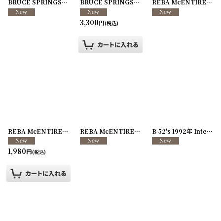
BRUCE SPRINGSTEEN 1981年 Rosemont Horizon, Chicago RADIO PASS ASIS...
BRUCE SPRINGSTEEN 1991-1992年 World Tour
REBA McENTIRE 1988年 Starwood Amphitheatre Concert 95FM Radio Pass
3,300
円
(税込)
REBA McENTIRE 1990年 International Fan Club ノベルティ
REBA McENTIRE 1990年 Rumor Has It Tour
[
260107-4
B-52's 1992年 Interdimensional Tourgasm Tour
[
1,980
円
(税込)