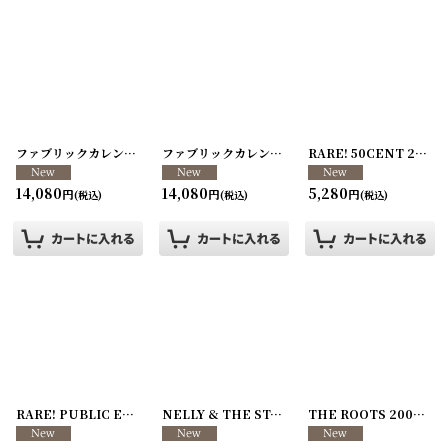
ファブリックカレンダー ・キッチンクロス リメイクパンツ/VINTAGE REMAKE PANTS
ファブリックカレンダー ・キッチンクロス リメイクパンツ/VINTAGE REMAKE PANTS
RARE! 50CENT 2010年 '10 Tour
14,080
14,080
5,280
円
円
円
(税込)
(税込)
(税込)
RARE! PUBLIC ENEMY 1991年 '91 Tour
[
260107-67
NELLY & THE ST.LUNATICS 2003年 Nellyville Tour
]
THE ROOTS 2006年 '06 Tour