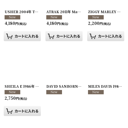
USHER 2004年 Truth Tour
[
260107-61
]
ATRAK 2011年 Magic 8-Ball Tour
[
260107-60
ZIGGY MARLEY & THE MELODY MAKERS 1991年 JAHMEKYA Tour
]
4,180
4,180
2,200
円
円
円
(税込)
(税込)
(税込)
SHEILA E 1986年 A Love Bizzare Tour
[
260107-58
DAVID SANBORN 1989年 Concert in Maryland
]
MILES DAVIS 1989年 Amandla Tour
2,750
円
(税込)