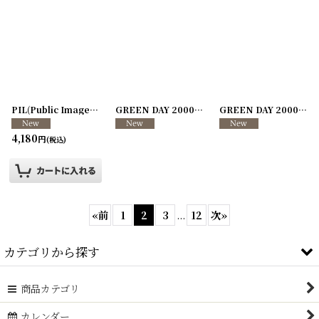
PIL(Public Image Ltd) SEX PISTOLS 1989年 Disappointed Tour
GREEN DAY 2000-2001年 WARNING: World Tour
[
2601
GREEN DAY 2000-2001年 WARNING: World Tour
4,180
円
(税込)
«
前
1
2
3
...
12
次
»
カテゴリから探す
商品カテゴリ
紙もの・文具・事務
カレンダー